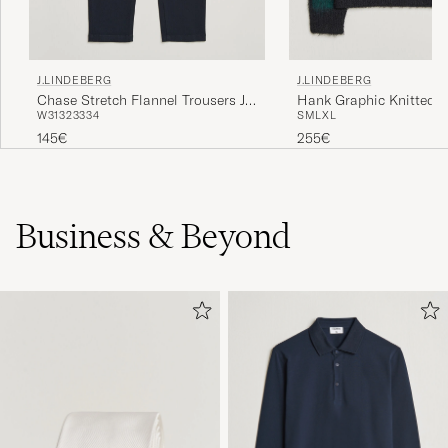
J.LINDEBERG
J.LINDEBERG
Chase Stretch Flannel Trousers JL
Hank Graphic Knitted 
W31
32
33
34
S
M
L
XL
Navy
Forest Biome
145€
255€
Business & Beyond