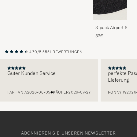
3-pack Airport Socks
Melange
52€
4.70/5
5551 BEWERTUNGEN
Guter Kunden Service
perfekte Pas
Lieferung
VORHERIGE
FARHAN A
2026-08-05
KÄUFER
2026-07-27
RONNY W
2026
ABONNIEREN SIE UNSEREN NEWSLETTER