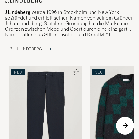
J.Lindeberg
wurde 1996 in Stockholm und New York
gegründet und erhielt seinen Namen von seinem Gründer
Johan Lindeberg. Seit ihrer Gründung hat die Marke die
Grenzen zwischen Mode und Sport durch eine einzigartige
Kombination aus Stil, Innovation und Kreativität
erfolgreich verwischt und ist heute in über 35 Ländern
vertreten.
ZU J.LINDEBERG
Mit The Bridge als Symbol bringt J.Lindeberg Kulturen und
Ideen zusammen, indem es Kleidungsstücke kreiert, die
für Qualität, Nachhaltigkeit und Stil stehen. Entdecken Sie
NEU
NEU
unser Sortiment bei Care of Carl, wo Tradition auf
Moderne trifft.