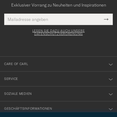
Exklusiver Vorrang zu Neuheiten und Inspirationen
E-
Tack
lichtfeld
Mail
Submi
Adresse
för
Newsl
Form
LESEN SIE DAZU AUCH UNSERE
att
DATENSCHUTZVERORDNUNG
du
anmälde
dig
till
CARE OF CARL
vårt
nyhetsbrev!
SERVICE
SOZIALE MEDIEN
GESCHÄFTSINFORMATIONEN