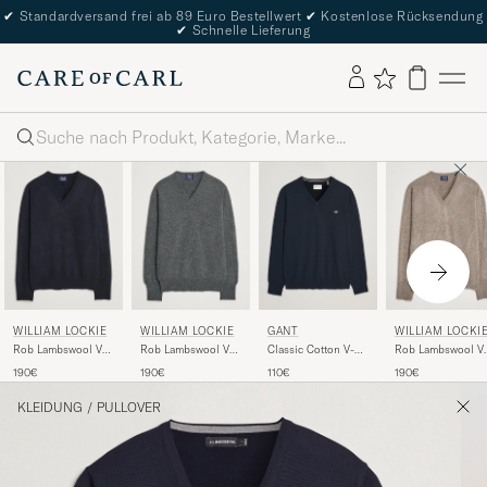
✔
Standardversand frei ab 89 Euro Bestellwert
✔
Kostenlose Rücksendung
✔
Schnelle Lieferung
Suche
WILLIAM LOCKIE
WILLIAM LOCKIE
GANT
WILLIAM LOCKI
Rob Lambswool V-
Rob Lambswool V-
Classic Cotton V-
Rob Lambswool V
Neck Navy
Neck Cliff
Neck Evening Blue
Neck Vole
190€
190€
110€
190€
KLEIDUNG
/
PULLOVER