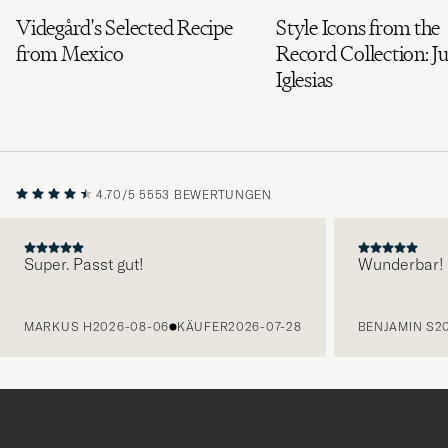
Videgård's Selected Recipe
Style Icons from the
from Mexico
Record Collection: Ju
Iglesias
4.70/5
5553 BEWERTUNGEN
Super. Passt gut!
Wunderbar!
VORHERIGE
MARKUS H
2026-08-06
KÄUFER
2026-07-28
BENJAMIN S
2