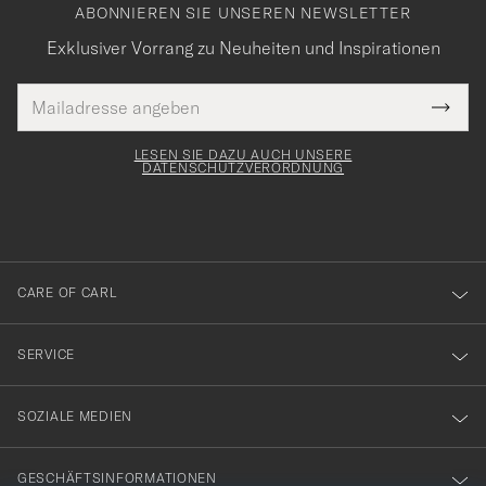
ABONNIEREN SIE UNSEREN NEWSLETTER
Exklusiver Vorrang zu Neuheiten und Inspirationen
E-
Tack
lichtfeld
Mail
Submi
Adresse
för
Newsl
Form
LESEN SIE DAZU AUCH UNSERE
att
DATENSCHUTZVERORDNUNG
du
anmälde
dig
till
CARE OF CARL
vårt
nyhetsbrev!
SERVICE
SOZIALE MEDIEN
GESCHÄFTSINFORMATIONEN