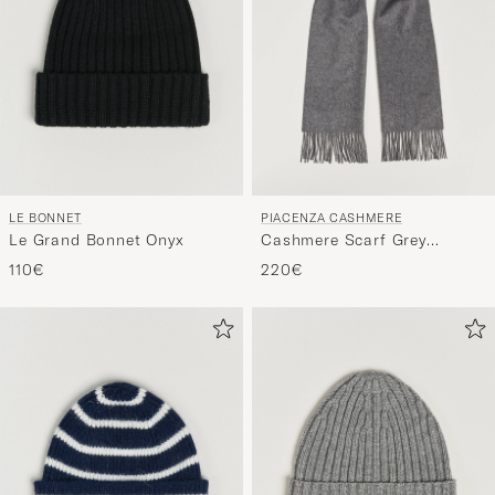
Stil"
zu
aktivieren
und
erleben
Sie
eine
LE BONNET
PIACENZA CASHMERE
handverl
Le Grand Bonnet Onyx
Cashmere Scarf Grey
Auswahl,
Melange
110€
220€
die
nun
Ihrem
Stil
entspricht