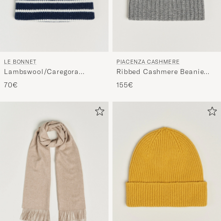
LE BONNET
PIACENZA CASHMERE
Lambswool/Caregora
Ribbed Cashmere Beanie
Beanie Midnight Stripe
Grey Melange
70€
155€