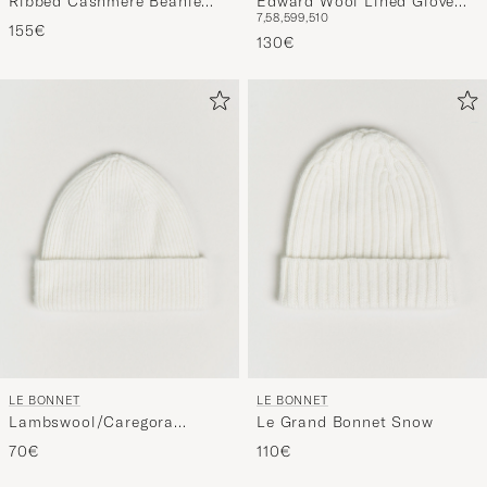
Ribbed Cashmere Beanie
Edward Wool Lined Glove
7,5
8,5
9
9,5
10
Navy
Chestnut
155€
130€
LE BONNET
LE BONNET
Lambswool/Caregora
Le Grand Bonnet Snow
Beanie Snow
70€
110€