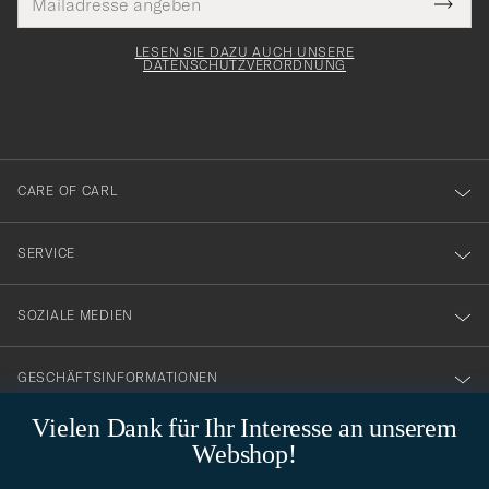
Tack
lichtfeld
Mail
Submi
Adresse
för
Newsl
Form
LESEN SIE DAZU AUCH UNSERE
att
DATENSCHUTZVERORDNUNG
du
anmälde
dig
till
CARE OF CARL
vårt
nyhetsbrev!
SERVICE
SOZIALE MEDIEN
GESCHÄFTSINFORMATIONEN
Vielen Dank für Ihr Interesse an unserem
Webshop!
STILBERATUNG