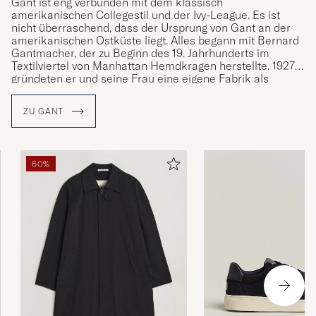
Gant ist eng verbunden mit dem klassisch
amerikanischen Collegestil und der Ivy-League. Es ist
nicht überraschend, dass der Ursprung von Gant an der
amerikanischen Ostküste liegt. Alles begann mit Bernard
Gantmacher, der zu Beginn des 19. Jahrhunderts im
Textilviertel von Manhattan Hemdkragen herstellte. 1927
gründeten er und seine Frau eine eigene Fabrik als
Subunternehmer für andere Marken. Die Hemden, die für
andere Unternehmen gefertigt wurden, gewannen immer
ZU GANT
mehr an Popularität. Im Jahr 1949 gründete die Familie
Gantmacher zusammen mit ihren Söhne die Marke Gant.
Gant wurde vom Preppy-Stil geprägt wie der Style von der
60%
Marke selbst und ist seit seiner Gründung mit klassischen
Kleidungsstücken wie dem Button-Down-Hemd, der
khakifarbenen Chinohose und dem Rugby-Shirt an der
Definition des klassischen, amerikanischen College-Stils
beteiligt.