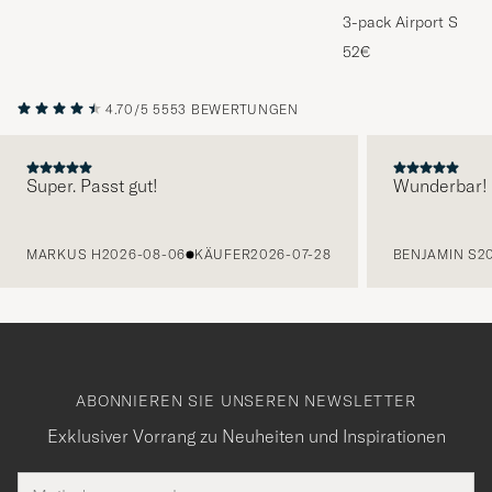
3-pack Airport Socks
Melange
52€
4.70/5
5553 BEWERTUNGEN
Super. Passt gut!
Wunderbar!
VORHERIGE
MARKUS H
2026-08-06
KÄUFER
2026-07-28
BENJAMIN S
2
ABONNIEREN SIE UNSEREN NEWSLETTER
Exklusiver Vorrang zu Neuheiten und Inspirationen
E-