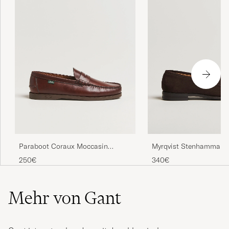
Paraboot Coraux Moccasin
Myrqvist Stenhammar II
America
Dark Brown Suede
250€
340€
Mehr von Gant