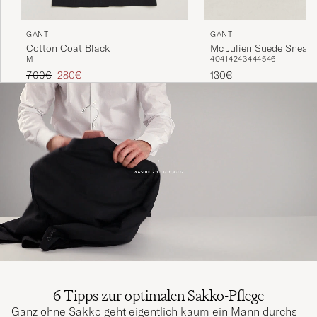
GANT
GANT
Cotton Coat Black
Mc Julien Suede Sneake
M
40
41
42
43
44
45
46
Blue
Regulärer Preis
Reduzierter Preis
700€
280€
130€
6 Tipps zur optimalen Sakko-Pflege
Ganz ohne Sakko geht eigentlich kaum ein Mann durchs