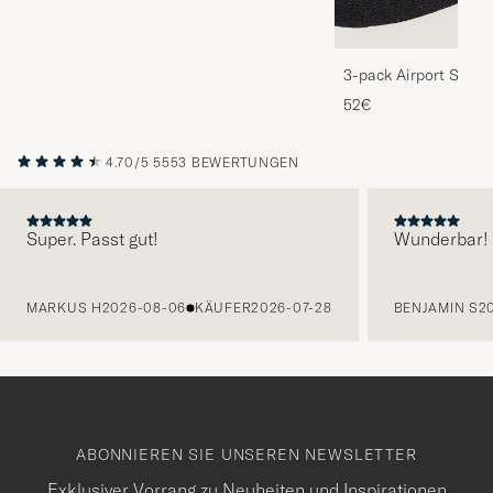
3-pack Airport Socks
Melange
52€
4.70/5
5553 BEWERTUNGEN
Super. Passt gut!
Wunderbar!
VORHERIGE
MARKUS H
2026-08-06
KÄUFER
2026-07-28
BENJAMIN S
2
ABONNIEREN SIE UNSEREN NEWSLETTER
Exklusiver Vorrang zu Neuheiten und Inspirationen