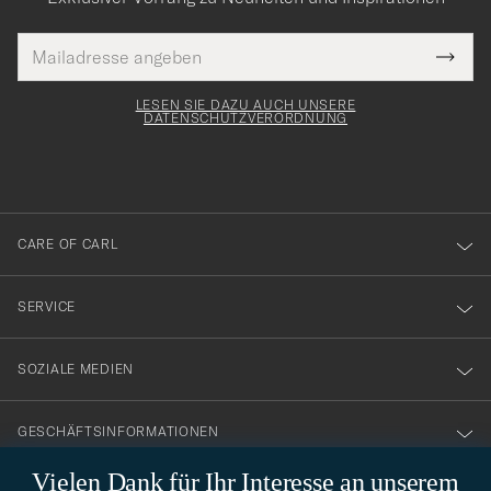
E-
Tack
lichtfeld
Mail
Submi
Adresse
för
Newsl
Form
LESEN SIE DAZU AUCH UNSERE
att
DATENSCHUTZVERORDNUNG
du
anmälde
dig
till
CARE OF CARL
vårt
nyhetsbrev!
SERVICE
SOZIALE MEDIEN
GESCHÄFTSINFORMATIONEN
Vielen Dank für Ihr Interesse an unserem