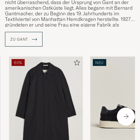
nicht überraschend, dass der Ursprung von Gant an der
amerikanischen Ostküste liegt. Alles begann mit Bernard
Gantmacher, der zu Beginn des 19. Jahrhunderts im
Textilviertel von Manhattan Hemdkragen herstellte. 1927
gründeten er und seine Frau eine eigene Fabrik als
Subunternehmer für andere Marken. Die Hemden, die für
andere Unternehmen gefertigt wurden, gewannen immer
ZU GANT
mehr an Popularität. Im Jahr 1949 gründete die Familie
Gantmacher zusammen mit ihren Söhne die Marke Gant.
Gant wurde vom Preppy-Stil geprägt wie der Style von der
60%
NEU
Marke selbst und ist seit seiner Gründung mit klassischen
Kleidungsstücken wie dem Button-Down-Hemd, der
khakifarbenen Chinohose und dem Rugby-Shirt an der
Definition des klassischen, amerikanischen College-Stils
beteiligt.