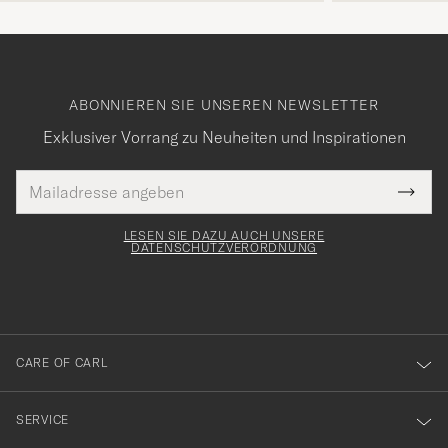
ABONNIEREN SIE UNSEREN NEWSLETTER
Exklusiver Vorrang zu Neuheiten und Inspirationen
E-
Tack
lichtfeld
Mail
Submi
Adresse
för
Newsl
Form
LESEN SIE DAZU AUCH UNSERE
att
DATENSCHUTZVERORDNUNG
du
anmälde
dig
till
CARE OF CARL
vårt
nyhetsbrev!
SERVICE