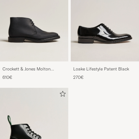
Crockett & Jones Molton
Loake Lifestyle Patent Black
Chukka Black Rough-Out Suede
610€
270€