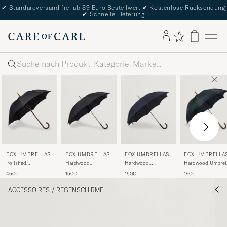
✔
Standardversand frei ab 89 Euro Bestellwert
✔
Kostenlose Rücksendung
✔
Schnelle Lieferung
Suche
FOX UMBRELLAS
FOX UMBRELLAS
FOX UMBRELLAS
FOX UMBRELLA
Polished
Hardwood
Hardwood
Hardwood Umbrel
Cherrywood Solid
Automatic Umbrella
Automatic Umbrella
Blackwatch Tartan
450€
150€
150€
190€
Umbrella Black
Black
Navy
ACCESSOIRES
/
REGENSCHIRME