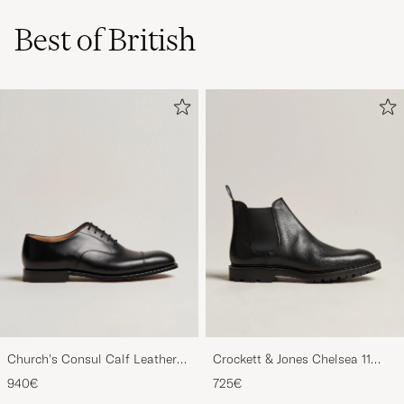
Best of British
Church's Consul Calf Leather
Crockett & Jones Chelsea 11
Oxford Black
Black Calf Grained
940€
725€