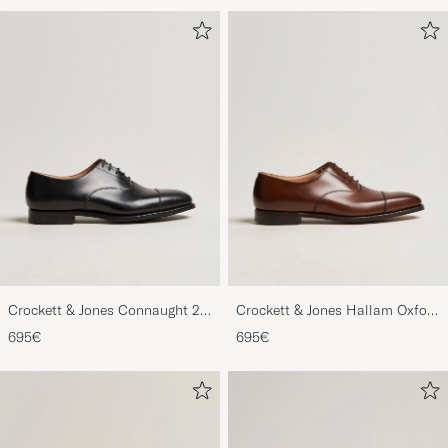
Crockett & Jones Connaught 2
Crockett & Jones Hallam Oxford
City Sole Black Calf
Dark Brown Calf
695€
695€