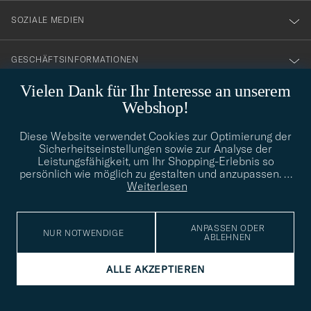
SOZIALE MEDIEN
GESCHÄFTSINFORMATIONEN
Vielen Dank für Ihr Interesse an unserem
Webshop!
STILBERATUNG
Diese Website verwendet Cookies zur Optimierung der
Benötigen Sie Hilfe bei der Suche nach Ihrem persönlichen Stil?
Sicherheitseinstellungen sowie zur Analyse der
Wenden Sie sich an uns, wir helfen Ihnen gerne weiter!
Leistungsfähigkeit, um Ihr Shopping-Erlebnis so
persönlich wie möglich zu gestalten und anzupassen.
…
info@careofcarl.de
STILBERATUNG
Weiterlesen
ANPASSEN ODER
NUR NOTWENDIGE
ABLEHNEN
© Care of Carl 2026
ALLE AKZEPTIEREN