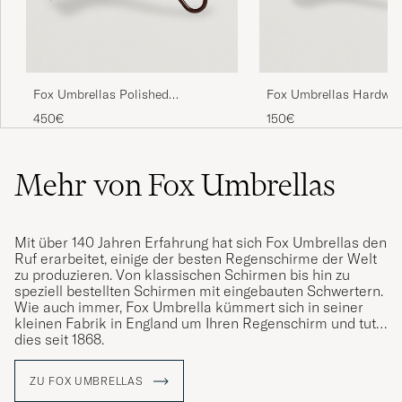
Fox Umbrellas Polished
Fox Umbrellas Hardwo
Cherrywood Solid Umbrella Black
Automatic Umbrella Bl
450€
150€
Mehr von Fox Umbrellas
Mit über 140 Jahren Erfahrung hat sich Fox Umbrellas den
Ruf erarbeitet, einige der besten Regenschirme der Welt
zu produzieren. Von klassischen Schirmen bis hin zu
speziell bestellten Schirmen mit eingebauten Schwertern.
Wie auch immer, Fox Umbrella kümmert sich in seiner
kleinen Fabrik in England um Ihren Regenschirm und tut
dies seit 1868.
Für den Mann, der sich gerne gut kleidet, ist es eine
ZU FOX UMBRELLAS
naheliegende Entscheidung, in einen hochwertigen