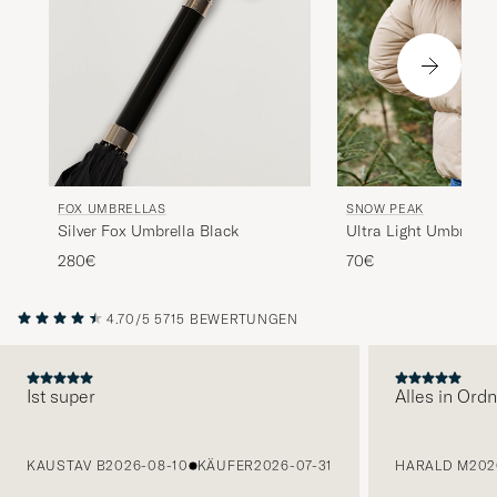
FOX UMBRELLAS
SNOW PEAK
Silver Fox Umbrella Black
Ultra Light Umbrella
280€
70€
4.70/5
5715 BEWERTUNGEN
Ist super
Alles in Ord
VORHERIGE
KAUSTAV B
2026-08-10
KÄUFER
2026-07-31
HARALD M
202