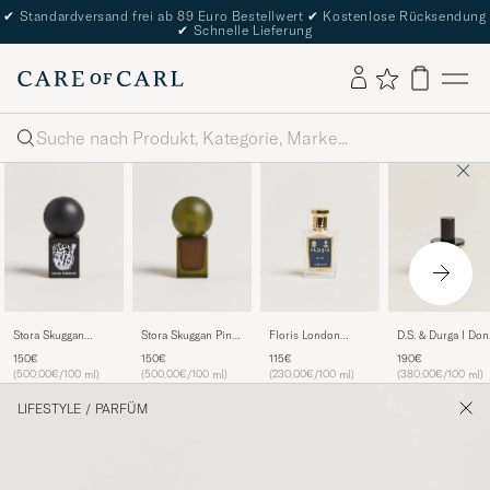
✔
Standardversand frei ab 89 Euro Bestellwert
✔
Kostenlose Rücksendung
✔
Schnelle Lieferung
Suche
Stora Skuggan
Stora Skuggan Pine
Floris London
D.S. & Durga I Don'
Hexensalbe 30ml
30ml
Cefiro Eau de
Know What Eau d
150€
150€
115€
190€
Toilette 50ml
Parfum 50ml
(500.00€/100 ml)
(500.00€/100 ml)
(230.00€/100 ml)
(380.00€/100 ml)
LIFESTYLE
/
PARFÜM