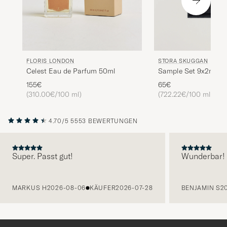
STORA SKUGGAN
FLORIS LONDON
Sample Set 9x2ml
Celest Eau de Parfum 50ml
65€
155€
(722.22€/100 ml)
(310.00€/100 ml)
4.70/5
5553 BEWERTUNGEN
Super. Passt gut!
Wunderbar!
VORHERIGE
MARKUS H
2026-08-06
KÄUFER
2026-07-28
BENJAMIN S
2