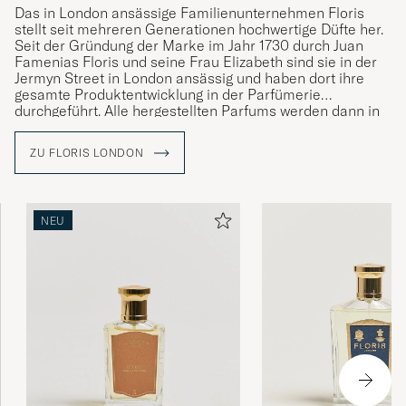
Das in London ansässige Familienunternehmen Floris
stellt seit mehreren Generationen hochwertige Düfte her.
Seit der Gründung der Marke im Jahr 1730 durch Juan
Famenias Floris und seine Frau Elizabeth sind sie in der
Jermyn Street in London ansässig und haben dort ihre
gesamte Produktentwicklung in der Parfümerie
durchgeführt. Alle hergestellten Parfums werden dann in
einem eigenen Werk in Devon, England, hergestellt. Heute
ist man in der 9. Generation von Floris und setzen die
ZU FLORIS LONDON
exzellente Arbeit der Vergangenheit fort, den frühere
Generationen eingeschlagen haben.
NEU