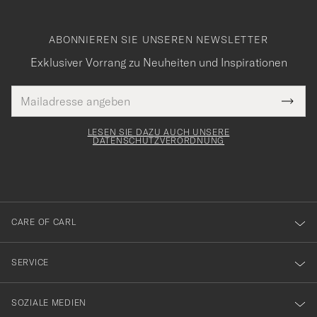
ABONNIEREN SIE UNSEREN NEWSLETTER
Exklusiver Vorrang zu Neuheiten und Inspirationen
E-
Tack
lichtfeld
Mail
Submi
Adresse
för
Newsl
Form
LESEN SIE DAZU AUCH UNSERE
att
DATENSCHUTZVERORDNUNG
du
anmälde
dig
till
CARE OF CARL
vårt
nyhetsbrev!
SERVICE
SOZIALE MEDIEN