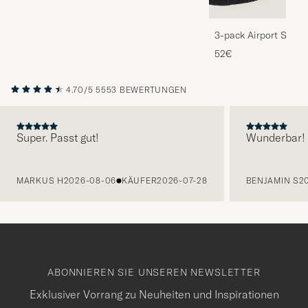
3-pack Airport Socks
Melange
52€
4.70/5
5553 BEWERTUNGEN
Super. Passt gut!
Wunderbar!
VORHERIGE
MARKUS H
2026-08-06
KÄUFER
2026-07-28
BENJAMIN S
2
ABONNIEREN SIE UNSEREN NEWSLETTER
Exklusiver Vorrang zu Neuheiten und Inspirationen