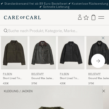
✔
Standardversand frei ab 89 Euro Bestellwert
✔
Kostenlose Rücksendung
✔
Schnelle Lieferung
Suche
FILSON
FILSON
BELSTAFF
BELSTAFF
Short Lined Tin
Short Lined Tin
Ground Wax Jacket
Ground Wax Jacke
Cloth Cruiser Black
Cloth Cruiser
Faded Olive
Black
420€
420€
375€
375€
Beluga
KLEIDUNG
/
JACKEN