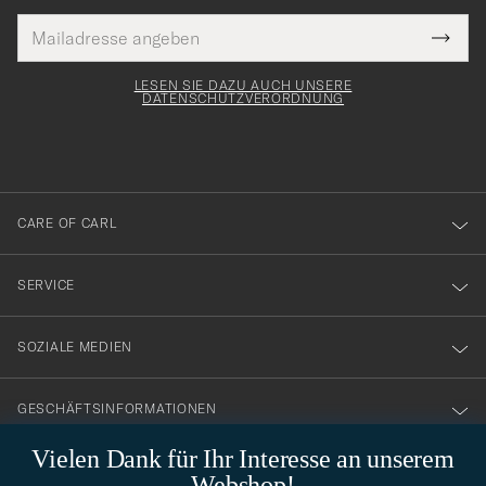
E-
Tack
lichtfeld
Mail
Submi
Adresse
för
Newsl
Form
LESEN SIE DAZU AUCH UNSERE
att
DATENSCHUTZVERORDNUNG
du
anmälde
dig
till
CARE OF CARL
vårt
nyhetsbrev!
SERVICE
SOZIALE MEDIEN
GESCHÄFTSINFORMATIONEN
Vielen Dank für Ihr Interesse an unserem
Webshop!