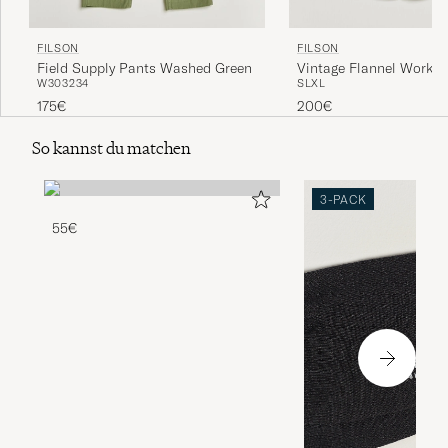
FILSON
FILSON
Field Supply Pants Washed Green
Vintage Flannel Work S
W30
32
34
S
L
XL
Green/Navy
175€
200€
So kannst du matchen
3-PACK
55€