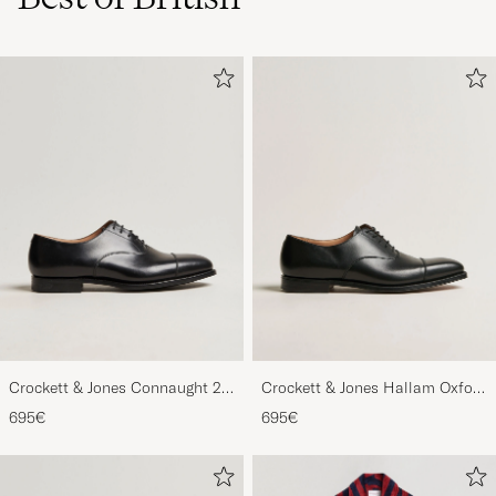
Crockett & Jones Connaught 2
Crockett & Jones Hallam Oxford
City Sole Black Calf
Black Calf
695€
695€