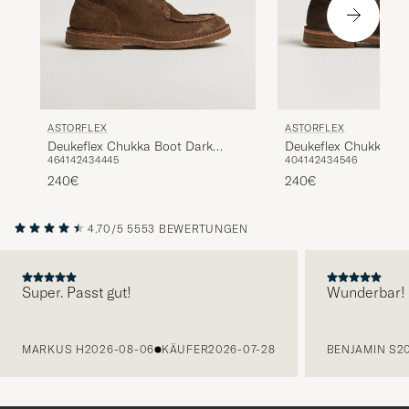
ASTORFLEX
ASTORFLEX
Deukeflex Chukka Boot Dark
Deukeflex Chukka Bo
46
41
42
43
44
45
40
41
42
43
45
46
Khaki Suede
Brown Suede
240€
240€
4.70/5
5553 BEWERTUNGEN
Super. Passt gut!
Wunderbar!
VORHERIGE
MARKUS H
2026-08-06
KÄUFER
2026-07-28
BENJAMIN S
2