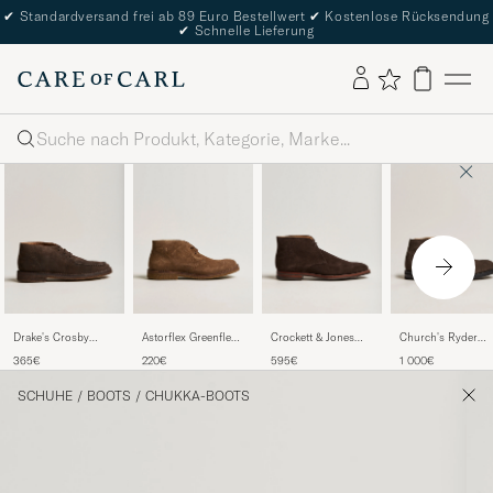
✔
Standardversand frei ab 89 Euro Bestellwert
✔
Kostenlose Rücksendung
✔
Schnelle Lieferung
Suche
Drake's Crosby
Astorflex Greenflex
Crockett & Jones
Church's Ryder
Moc-Toe Suede
Desert Boot Dark
Tetbury Chukka
Desert Boots Dark
365€
220€
595€
1 000€
Chukka Boots Dark
Khaki Suede
Dark Brown Suede
Brown Suede
Brown
SCHUHE
/
BOOTS
/
CHUKKA-BOOTS