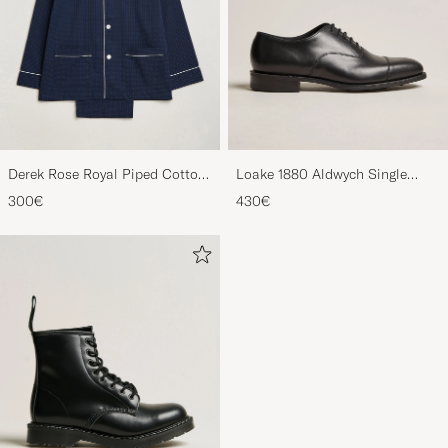
Derek Rose Royal Piped Cotton
Loake 1880 Aldwych Single
Pyjama Set Navy
Oxford Black Calf
300€
430€