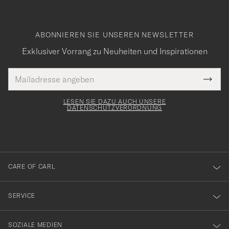
ABONNIEREN SIE UNSEREN NEWSLETTER
Exklusiver Vorrang zu Neuheiten und Inspirationen
E-
Tack
lichtfeld
Mail
Submi
Adresse
för
Newsl
Form
LESEN SIE DAZU AUCH UNSERE
att
DATENSCHUTZVERORDNUNG
du
anmälde
dig
till
CARE OF CARL
vårt
nyhetsbrev!
SERVICE
SOZIALE MEDIEN