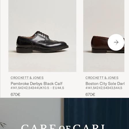
CROCKETT & JONES
CROCKETT & JONES
Pembroke Derbys Black Calf
Boston City Sole Dark 
41
41,5
42
42,5
43
44
UK10.5 - EU44,5
41
41,5
42
42,5
43
43,5
44,5
670€
670€