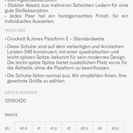
• Stabiler Absatz aus mehreren Schichten Ledern für eine
gute Stoßabsorption.
• Jedes Paar hat ein handgemachtes Finish, für ein
individuelles Aussehen.
PASSFORM
Crockett & Jones Passform E – Standardweite
Diese Schuhe sind auf dem vielseitigen und ikonischen
Leisten 348 konstruiert, mit einer quadratischen und
leicht spitzen Spitze, bekannt für sein modernes Design.
Die leicht spitze Spitze bietet zusätzlichen Platz vorne für
die Ästhetik, ohne die Passform zu beeinflussen.
Die Schuhe fallen normal aus. Wir empfehlen Ihnen, Ihre
gewohnte Größe zu wählen.
ARTIKELNUMMER
12050420
MASSE
EU
40,5
41
41,5
42
42,5
43
43,5
44