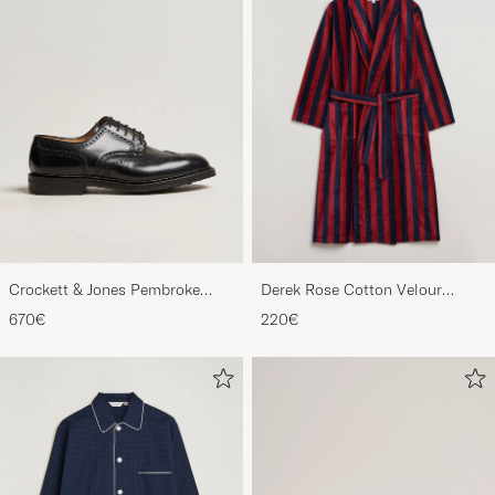
Crockett & Jones Pembroke
Derek Rose Cotton Velour
Derbys Black Calf
Striped Gown Red/Blue
670€
220€