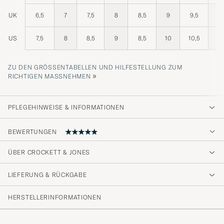
UK
6,5
7
7,5
8
8,5
9
9,5
10
US
7,5
8
8,5
9
8,5
10
10,5
11
ZU DEN GRÖSSENTABELLEN UND HILFESTELLUNG ZUM R
»
ICHTIGEN MASSNEHMEN
PFLEGEHINWEISE & INFORMATIONEN
BEWERTUNGEN
ÜBER CROCKETT & JONES
Perfect quality
LIEFERUNG & RÜCKGABE
ALEKSANDER B
GEKAUFT AM AUF CAREOFCARL.COM
HERSTELLERINFORMATIONEN