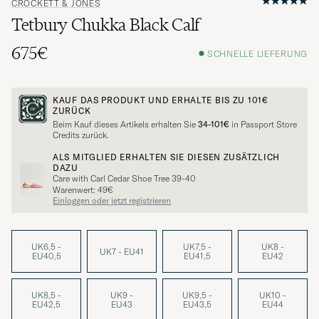
CROCKETT & JONES
Tetbury Chukka Black Calf
675€
SCHNELLE LIEFERUNG
KAUF DAS PRODUKT UND ERHALTE BIS ZU
101€
ZURÜCK
Beim Kauf dieses Artikels erhalten Sie
34-101€
in Passport Store
Credits zurück.
ALS MITGLIED ERHALTEN SIE DIESEN ZUSÄTZLICH
DAZU
Care with Carl Cedar Shoe Tree 39-40
Warenwert: 49€
Einloggen oder jetzt registrieren
UK6,5 -
UK7,5 -
UK8 -
UK7 - EU41
EU40,5
EU41,5
EU42
UK8,5 -
UK9 -
UK9,5 -
UK10 -
EU42,5
EU43
EU43,5
EU44