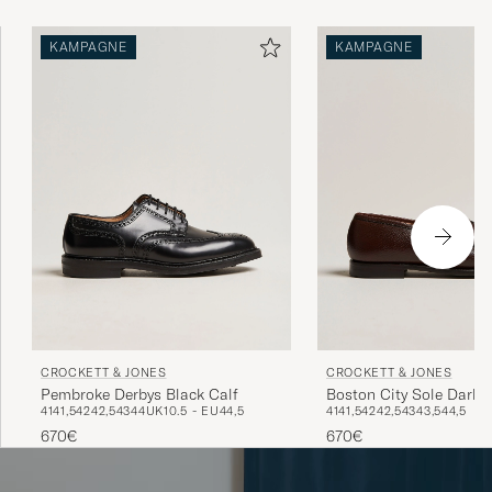
KAMPAGNE
KAMPAGNE
CROCKETT & JONES
CROCKETT & JONES
Pembroke Derbys Black Calf
Boston City Sole Dark 
41
41,5
42
42,5
43
44
UK10.5 - EU44,5
41
41,5
42
42,5
43
43,5
44,5
670€
670€