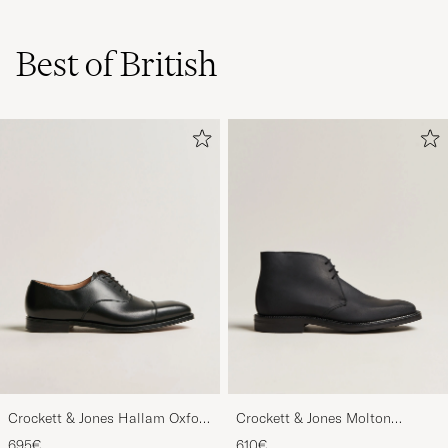
Best of British
Crockett & Jones Hallam Oxford
Crockett & Jones Molton
Black Calf
Chukka Black Rough-Out Suede
695€
610€