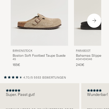
BIRKENSTOCK
PARABOOT
Boston Soft Footbed Taupe Suede
Bahamas Slipper Bla
45
40
41
42
43
46
165€
240€
4.70/5
5553 BEWERTUNGEN
Super. Passt gut!
Wunderbar!
VORHERIGE