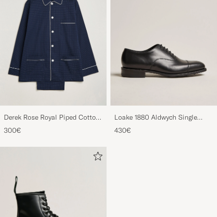
Derek Rose Royal Piped Cotton
Loake 1880 Aldwych Single
Pyjama Set Navy
Oxford Black Calf
300€
430€