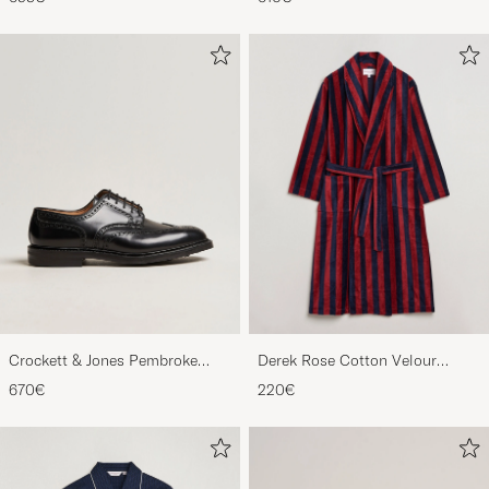
Crockett & Jones Pembroke
Derek Rose Cotton Velour
Derbys Black Calf
Striped Gown Red/Blue
670€
220€