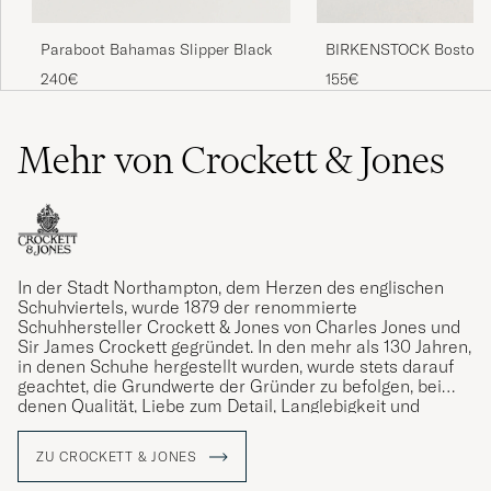
Paraboot Bahamas Slipper Black
BIRKENSTOCK Boston C
Footbed Habana Oiled 
240€
155€
Mehr von Crockett & Jones
In der Stadt Northampton, dem Herzen des englischen
Schuhviertels, wurde 1879 der renommierte
Schuhhersteller Crockett & Jones von Charles Jones und
Sir James Crockett gegründet. In den mehr als 130 Jahren,
in denen Schuhe hergestellt wurden, wurde stets darauf
geachtet, die Grundwerte der Gründer zu befolgen, bei
denen Qualität, Liebe zum Detail, Langlebigkeit und
Komfort stets im Mittelpunkt standen. Ein Vermächtnis,
das die gegenwärtige Generation von Jones mit Stolz
ZU CROCKETT & JONES
verwaltet.