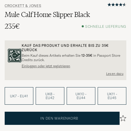
CROCKETT & JONES
Mule Calf Home Slipper Black
235€
SCHNELLE LIEFERUNG
KAUF DAS PRODUKT UND ERHALTE BIS ZU
35€
ZURÜCK
Beim Kauf dieses Artikels erhalten Sie
12-35€
in Passport Store
Credits zurück.
Einloggen oder jetzt registrieren
Lesen dazu
UK8 -
UK10 -
UK11 -
UK7 - EU41
EU42
EU44
EU45
IN DEN WARENKORB