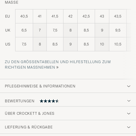
MASSE
EU
40,5
41
41,5
42
42,5
43
43,5
44
UK
6,5
7
7,5
8
8,5
9
9,5
10
US
7,5
8
8,5
9
8,5
10
10,5
11
ZU DEN GRÖSSENTABELLEN UND HILFESTELLUNG ZUM R
»
ICHTIGEN MASSNEHMEN
PFLEGEHINWEISE & INFORMATIONEN
BEWERTUNGEN
ÜBER CROCKETT & JONES
De blir sikkert bedre etterhvert. virker noe
smale selv om jeg gikk opp 2 størrelser. På
LIEFERUNG & RÜCKGABE
lengden er den fin.