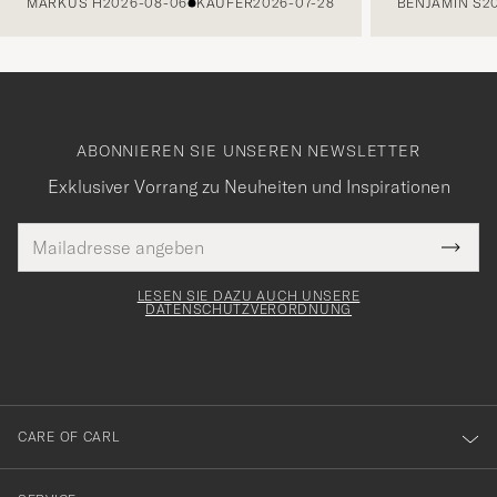
MARKUS H
2026-08-06
KÄUFER
2026-07-28
BENJAMIN S
2
ABONNIEREN SIE UNSEREN NEWSLETTER
Exklusiver Vorrang zu Neuheiten und Inspirationen
E-
Tack
lichtfeld
Mail
Submi
Adresse
för
Newsl
Form
LESEN SIE DAZU AUCH UNSERE
att
DATENSCHUTZVERORDNUNG
du
anmälde
dig
till
CARE OF CARL
vårt
nyhetsbrev!