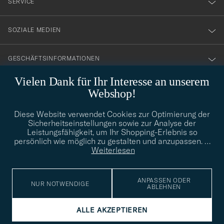
SERVICE
SOZIALE MEDIEN
GESCHÄFTSINFORMATIONEN
Vielen Dank für Ihr Interesse an unserem
Webshop!
STILBERATUNG
Diese Website verwendet Cookies zur Optimierung der
Benötigen Sie Hilfe bei der Suche nach Ihrem persönlichen Stil?
Sicherheitseinstellungen sowie zur Analyse der
Wenden Sie sich an uns, wir helfen Ihnen gerne weiter!
Leistungsfähigkeit, um Ihr Shopping-Erlebnis so
persönlich wie möglich zu gestalten und anzupassen.
…
info@careofcarl.de
STILBERATUNG
Weiterlesen
ANPASSEN ODER
NUR NOTWENDIGE
ABLEHNEN
© Care of Carl 2026
ALLE AKZEPTIEREN