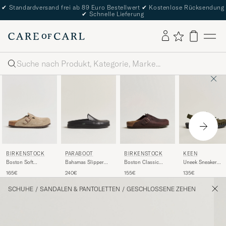
✔
Standardversand frei ab 89 Euro Bestellwert
✔
Kostenlose Rücksendung
✔
Schnelle Lieferung
Suche
BIRKENSTOCK
PARABOOT
BIRKENSTOCK
KEEN
Boston Soft
Bahamas Slipper
Boston Classic
Uneek Sneaker
Footbed Taupe
Black
Footbed Habana
Sandal Dark Olive
165€
240€
155€
135€
Suede
Oiled Leather
SCHUHE
/
SANDALEN & PANTOLETTEN
/
GESCHLOSSENE ZEHEN