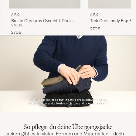
A.P.C.
A.P.C.
Basile Corduroy Overshirt Dark
Trek Crossbody Bag Bla
S
M
L
XL
Navy
270€
270€
So pflegst du deine Übergangsjacke
Jacken gibt es in vielen Formen und Materialien – doch