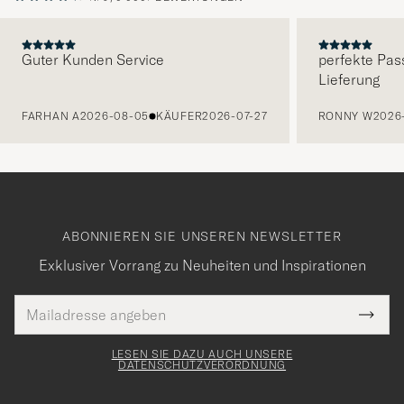
Guter Kunden Service
perfekte Pas
Lieferung
VORHERIGE
FARHAN A
2026-08-05
KÄUFER
2026-07-27
RONNY W
2026
ABONNIEREN SIE UNSEREN NEWSLETTER
Exklusiver Vorrang zu Neuheiten und Inspirationen
E-
Tack
lichtfeld
Mail
Submi
Adresse
för
Newsl
Form
LESEN SIE DAZU AUCH UNSERE
att
DATENSCHUTZVERORDNUNG
du