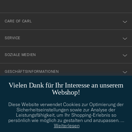
anmälde
dig
till
CARE OF CARL
vårt
nyhetsbrev!
SERVICE
SOZIALE MEDIEN
GESCHÄFTSINFORMATIONEN
Vielen Dank für Ihr Interesse an unserem
Webshop!
STILBERATUNG
Diese Website verwendet Cookies zur Optimierung der
Benötigen Sie Hilfe bei der Suche nach Ihrem persönlichen Stil?
Sicherheitseinstellungen sowie zur Analyse der
Wenden Sie sich an uns, wir helfen Ihnen gerne weiter!
Leistungsfähigkeit, um Ihr Shopping-Erlebnis so
persönlich wie möglich zu gestalten und anzupassen.
…
info@careofcarl.de
STILBERATUNG
Weiterlesen