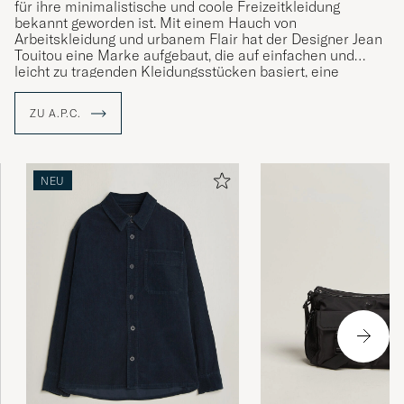
für ihre minimalistische und coole Freizeitkleidung
bekannt geworden ist. Mit einem Hauch von
Arbeitskleidung und urbanem Flair hat der Designer Jean
Touitou eine Marke aufgebaut, die auf einfachen und
leicht zu tragenden Kleidungsstücken basiert, eine
Reaktion auf die auffälligeres Mode - Kleidungsstücke,
die die Persönlichkeit des Trägers unterstreichen, anstatt
ZU A.P.C.
sie zu überschatten.
NEU