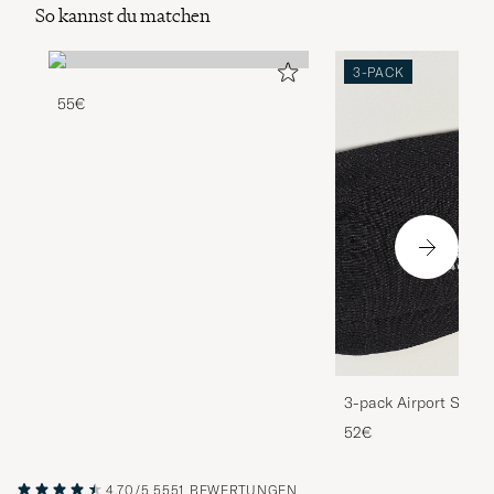
So kannst du matchen
3-PACK
55€
3-pack Airport Socks
Melange
52€
4.70/5
5551 BEWERTUNGEN