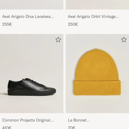
Axel Arigato Dice Laceless
Axel Arigato Orbit Vintage
Suede Sneaker Black
Sneaker Black
255€
250€
Common Projects Original
Le Bonnet
Achilles Sneaker Black
Lambswool/Caregora Beanie
410€
70€