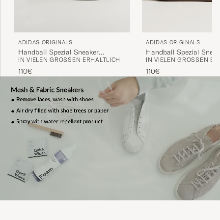
ADIDAS ORIGINALS
ADIDAS ORIGINALS
Handball Spezial Sneaker
Handball Spezial Sneak
IN VIELEN GRÖSSEN ERHÄLTLICH
IN VIELEN GRÖSSEN ERH
Navy/White
Black/White
110€
110€