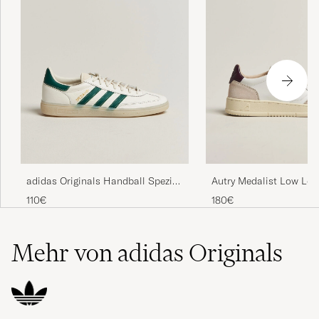
adidas Originals Handball Spezial
Autry Medalist Low Lea
Sneaker White/Green
Sneaker White/Fig
110€
180€
Mehr von adidas Originals