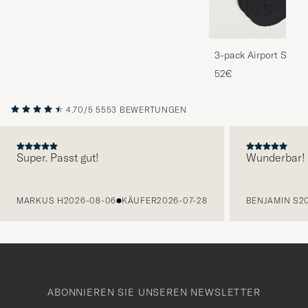
3-pack Airport Socks
Melange
52€
4.70/5
5553 BEWERTUNGEN
Super. Passt gut!
Wunderbar!
VORHERIGE
MARKUS H
2026-08-06
KÄUFER
2026-07-28
BENJAMIN S
2
ABONNIEREN SIE UNSEREN NEWSLETTER