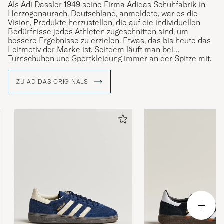
Als Adi Dassler 1949 seine Firma Adidas Schuhfabrik in
Herzogenaurach, Deutschland, anmeldete, war es die
Vision, Produkte herzustellen, die auf die individuellen
Bedürfnisse jedes Athleten zugeschnitten sind, um
bessere Ergebnisse zu erzielen. Etwas, das bis heute das
Leitmotiv der Marke ist. Seitdem läuft man bei
Turnschuhen und Sportkleidung immer an der Spitze mit.
In ihrer Linie adidas Originals blicken man auf seine
ZU ADIDAS ORIGINALS
Geschichte und größten Fortschritt zurück und bieten eine
Auswahl wiederbelebter Retro-Klassiker in Form der
Marke mit ikonischen Modellen sowie eine Auswahl von
Produkten in einer innovativen Designsprache.