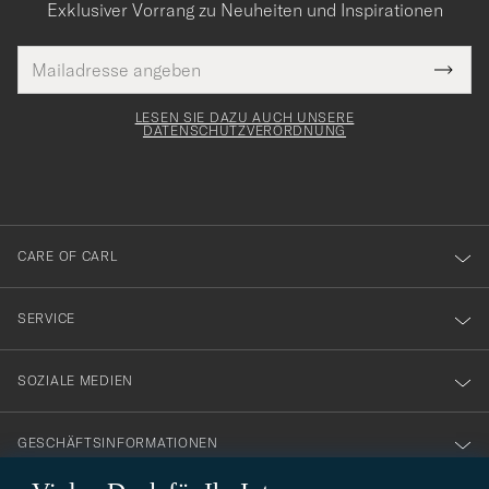
Exklusiver Vorrang zu Neuheiten und Inspirationen
E-
Tack
lichtfeld
Mail
Submi
Adresse
för
Newsl
Form
LESEN SIE DAZU AUCH UNSERE
att
DATENSCHUTZVERORDNUNG
du
anmälde
dig
till
CARE OF CARL
vårt
nyhetsbrev!
SERVICE
SOZIALE MEDIEN
GESCHÄFTSINFORMATIONEN