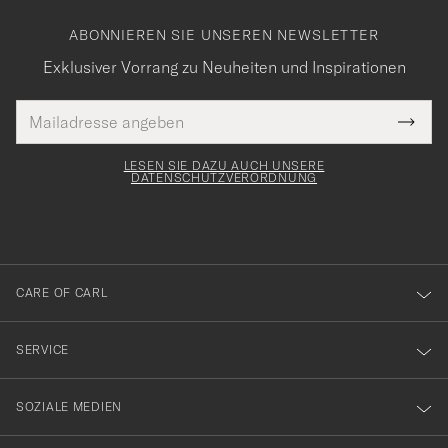
ABONNIEREN SIE UNSEREN NEWSLETTER
Exklusiver Vorrang zu Neuheiten und Inspirationen
E-
Tack
lichtfeld
Mail
Submi
Adresse
för
Newsl
Form
LESEN SIE DAZU AUCH UNSERE
att
DATENSCHUTZVERORDNUNG
du
anmälde
dig
till
CARE OF CARL
vårt
nyhetsbrev!
SERVICE
SOZIALE MEDIEN