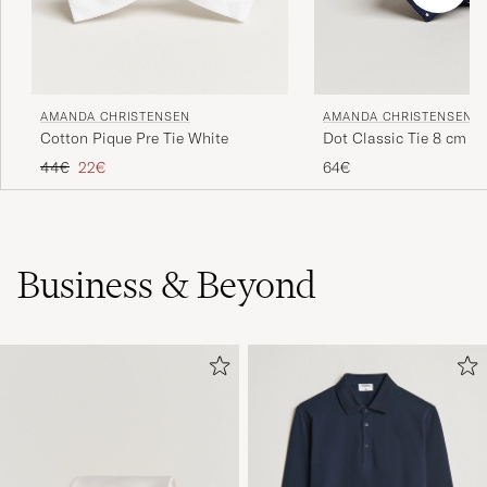
AMANDA CHRISTENSEN
AMANDA CHRISTENSEN
Cotton Pique Pre Tie White
Dot Classic Tie 8 cm N
Regulärer Preis
Reduzierter Preis
44€
22€
64€
Business & Beyond