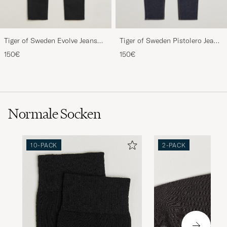
Tiger of Sweden Evolve Jeans
Tiger of Sweden Pistolero Jeans
Forever Black
Ripen Blue
150€
150€
Normale Socken
10-PACK
2-PACK