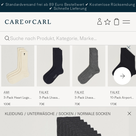
✔
Standardversand frei ab 89 Euro Bestellwert
✔
Kostenlose Rücksendung
✔
Schnelle Lieferung
Suche
FALKE
FALKE
FALKE
AMI
3-Pack Lhasa
3-Pack Lhasa
10-Pack Airport
3-Pack Heart Logo
Cashmere Socks
Cashmere Socks
Socks Black
Cotton Socks Ivory
70€
70€
170€
100€
Dark Navy
Light Grey
KLEIDUNG
/
UNTERWÄSCHE
/
SOCKEN
/
NORMALE SOCKEN