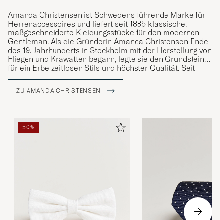
Amanda Christensen ist Schwedens führende Marke für
Herrenaccessoires und liefert seit 1885 klassische,
maßgeschneiderte Kleidungsstücke für den modernen
Gentleman. Als die Gründerin Amanda Christensen Ende
des 19. Jahrhunderts in Stockholm mit der Herstellung von
Fliegen und Krawatten begann, legte sie den Grundstein
für ein Erbe zeitlosen Stils und höchster Qualität. Seit
1949 ist das Unternehmen königlicher Hoflieferant und
bietet heute Krawatten, Schals, Einstecktücher, Socken
ZU AMANDA CHRISTENSEN
und Manschettenknöpfe – Details, die die Persönlichkeit
und den Stil anspruchsvoller Männer weltweit
unterstreichen. Ein großer Teil der Produktion findet rund
um den Comer See in Italien statt, wo das Handwerk über
50%
Generationen bewahrt wurde.