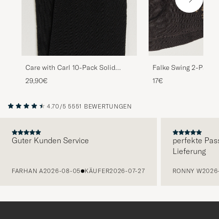
Care with Carl 10-Pack Solid
Falke Swing 2-Pack 
Cotton Socks BLACK
29,90€
17€
4.70/5
5551 BEWERTUNGEN
Guter Kunden Service
perfekte Pas
Lieferung
VORHERIGE
FARHAN A
2026-08-05
KÄUFER
2026-07-27
RONNY W
2026