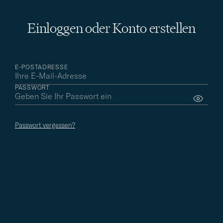
Non-member
Einloggen oder Konto erstellen
E-POSTADRESSE
PASSWORT
(Keine Zustimmung zu E-Mails)
Passwort vergessen?
0% Rückvergütung auf Ihre Einkäufe
Kein frühzeitiger Zugang zu Sales
Kostenlose Lieferung und Retoure