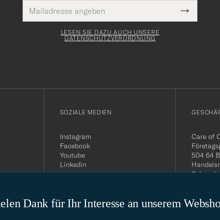
E-
Pflichtfeld
Mail
Submit
Adresse
Newslette
Form
LESEN SIE DAZU AUCH UNSERE
DATENSCHUTZVERORDNUNG
SOZIALE MEDIEN
GESCHÄ
Instagram
Care of 
Facebook
Företags
Youtube
504 64 B
Linkedin
Handelsr
Schwede
MwSt-Nu
399.819
elen Dank für Ihr Interesse an unserem Websh
USt-IdNr
Telefon: