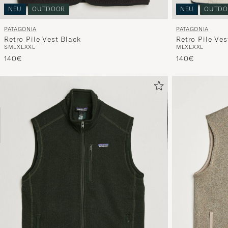
NEU
OUTDOOR
NEU
OUTDO
PATAGONIA
PATAGONIA
Retro Pile Vest Black
Retro Pile Ves
S
M
L
XL
XXL
M
L
XL
XXL
140€
140€