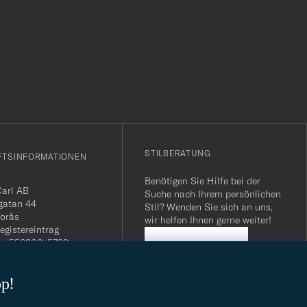
r
STILBERATUNG
FTSINFORMATIONEN
Benötigen Sie Hilfe bei der
Carl AB
Suche nach Ihrem persönlichen
gatan 44
Stil? Wenden Sie sich an uns,
orås
wir helfen Ihnen gerne weiter!
egistereintrag
n: 556800-5739
STILBERATUNG
mmer Schweiz: CHE-
.275 MWST
op!
.: SE556800573901
040 / 22 63 88 96