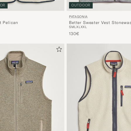
OUTDOOR
OR
PATAGONIA
Better Sweater Vest Stonewa
t Pelican
S
M
L
XL
XXL
130€