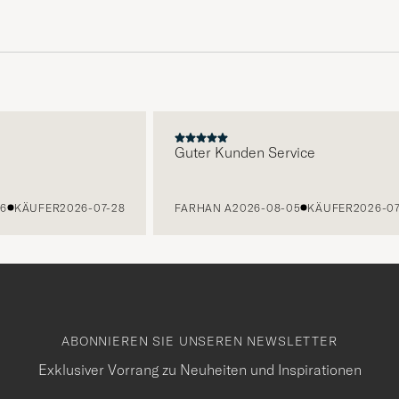
E
Guter Kunden Service
KÄUFER
2026-07-28
FARHAN A
2026-08-05
KÄUFER
2026-07-2
ABONNIEREN SIE UNSEREN NEWSLETTER
Exklusiver Vorrang zu Neuheiten und Inspirationen