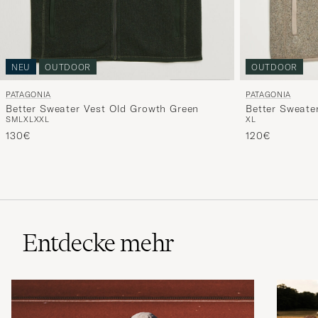
NEU
OUTDOOR
OUTDOOR
PATAGONIA
PATAGONIA
Better Sweater Vest Old Growth Green
Better Sweate
S
M
L
XL
XXL
XL
130€
120€
Entdecke mehr