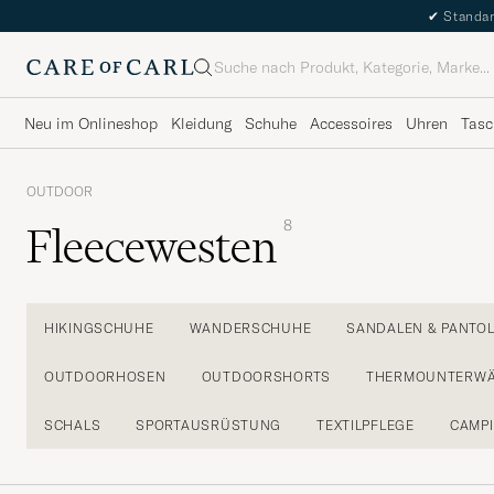
✔
Standar
Suche
Neu im Onlineshop
Kleidung
Schuhe
Accessoires
Uhren
Tasc
OUTDOOR
8
Fleecewesten
HIKINGSCHUHE
WANDERSCHUHE
SANDALEN & PANTO
OUTDOORHOSEN
OUTDOORSHORTS
THERMOUNTERW
SCHALS
SPORTAUSRÜSTUNG
TEXTILPFLEGE
CAMP