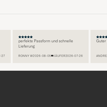
perfekte Passform und schnelle
Guter Se
Lieferung
7
RONNY W
2026-08-05
KÄUFER
2026-07-26
ANDREA 