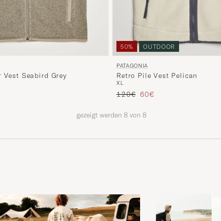
50%
OUTDOOR
PATAGONIA
r Vest Seabird Grey
Retro Pile Vest Pelican
XL
Regulärer Preis
Reduzierter Preis
120€
60€
gezeigt werden
8
von
8