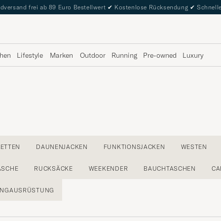
dversand frei ab 89 Euro Bestellwert
✔
Kostenlose Rücksendung
✔
Schnelle
hen
Lifestyle
Marken
Outdoor
Running
Pre-owned
Luxury
LETTEN
DAUNENJACKEN
FUNKTIONSJACKEN
WESTEN
ÄSCHE
RUCKSÄCKE
WEEKENDER
BAUCHTASCHEN
CA
INGAUSRÜSTUNG