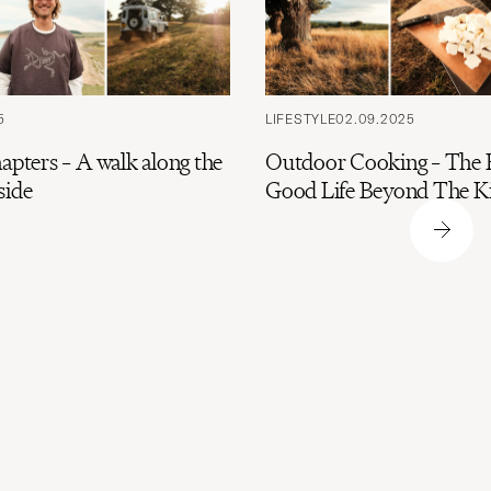
5
LIFESTYLE
02.09.2025
apters – A walk along the
Outdoor Cooking – The B
side
Good Life Beyond The K