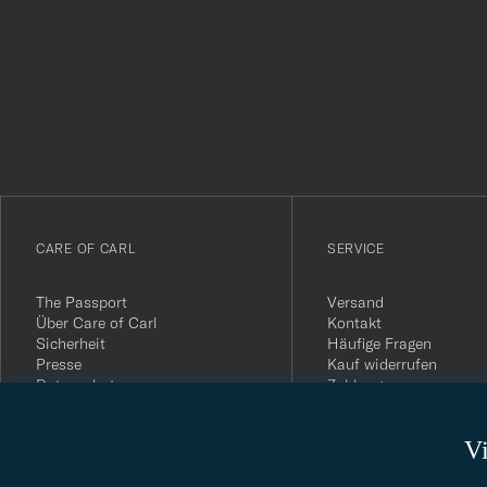
Tack
för
att
du
anmälde
dig
till
vårt
CARE OF CARL
SERVICE
nyhetsbrev!
The Passport
Versand
Über Care of Carl
Kontakt
Sicherheit
Häufige Fragen
Presse
Kauf widerrufen
Datenschutz
Zahlung
Impressum
Kundenbewertungen
AGB
Geschenkkarten
Vi
Widerrufsrecht
Nachhaltigkeitsbericht