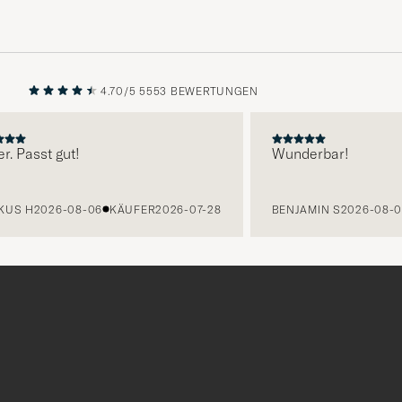
4.70/5
5553 BEWERTUNGEN
VORHERIGE
NÄCHST
 Passt gut!
Wunderbar!
S H
2026-08-06
KÄUFER
2026-07-28
BENJAMIN S
2026-08-06