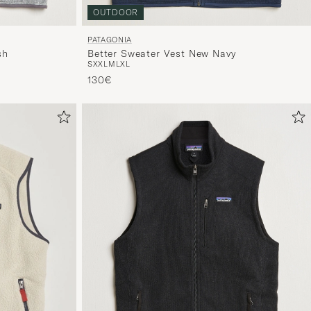
Auswahl,
OUTDOOR
die
nun
PATAGONIA
sh
Better Sweater Vest New Navy
Ihrem
S
XXL
M
L
XL
Stil
130€
entspricht