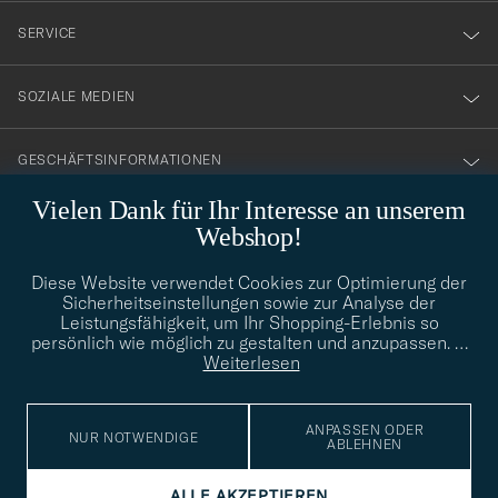
nyhetsbrev!
SERVICE
SOZIALE MEDIEN
GESCHÄFTSINFORMATIONEN
Vielen Dank für Ihr Interesse an unserem
Webshop!
STILBERATUNG
Diese Website verwendet Cookies zur Optimierung der
Benötigen Sie Hilfe bei der Suche nach Ihrem persönlichen Stil?
Sicherheitseinstellungen sowie zur Analyse der
Wenden Sie sich an uns, wir helfen Ihnen gerne weiter!
Leistungsfähigkeit, um Ihr Shopping-Erlebnis so
persönlich wie möglich zu gestalten und anzupassen.
…
info@careofcarl.de
STILBERATUNG
Weiterlesen
ANPASSEN ODER
NUR NOTWENDIGE
ABLEHNEN
© Care of Carl 2026
ALLE AKZEPTIEREN