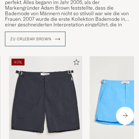
perfekt. Alles begann im Jahr 2005, als der
Markengründer Adam Brown feststellte, dass die
Bademode von Männern nicht so stilvoll war wie die von
Frauen. 2007 wurde die erste Kollektion Bademode in
einer geschneiderten Interpretation eingeführt, die in
einer einzigartigen Passform in Kombination mit sorgfältig
ausgewählten Stoffqualitäten hergestellt wurde. Die
ZU ORLEBAR BROWN
Bademode hat sich zu einem modernen Klassiker
entwickelt und ist nun in verschiedenen Modellen
erhältlich, die unter anderem vom Luxusleben der 1960er
Jahre am Pool inspiriert sind, aber auch von ikonischen
40%
Fotografien der Motive der französischen Riviera und von
Palm Beach, die Sie auf einigen der Bademode der Marke
finden.