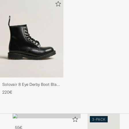
Solovair 8 Eye Derby Boot Black
Shine
220€
3-PACK
55€