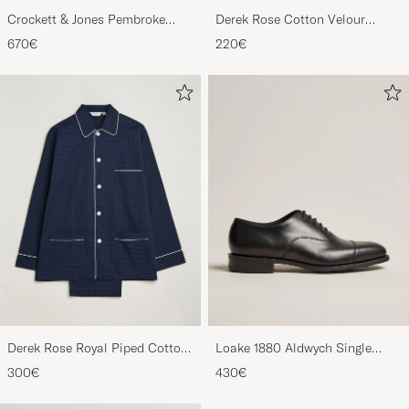
Crockett & Jones Pembroke
Derek Rose Cotton Velour
Derbys Black Calf
Striped Gown Red/Blue
670€
220€
Derek Rose Royal Piped Cotton
Loake 1880 Aldwych Single
Pyjama Set Navy
Oxford Black Calf
300€
430€