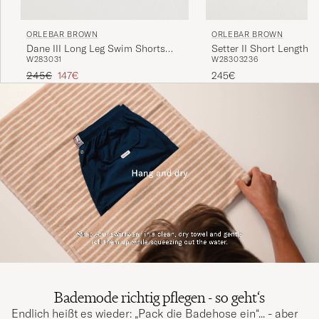
ORLEBAR BROWN
ORLEBAR BROWN
Dane III Long Leg Swim Shorts
Setter II Short Length 
W28
30
31
W28
30
32
36
Black
Shorts Riviera II
Regulärer Preis
Reduzierter Preis
245€
147€
245€
Bademode richtig pflegen - so geht‘s
Endlich heißt es wieder: „Pack die Badehose ein“... - aber