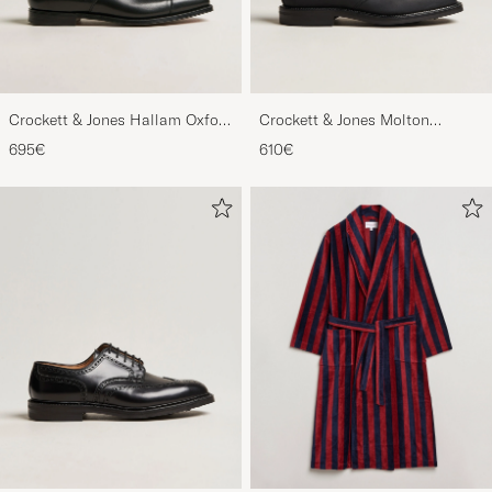
Crockett & Jones Hallam Oxford
Crockett & Jones Molton
Black Calf
Chukka Black Rough-Out Suede
695€
610€