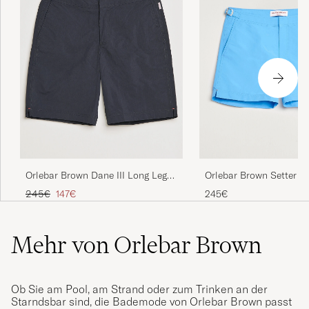
Orlebar Brown Dane III Long Leg
Orlebar Brown Setter II
Swim Shorts Black
Length Swim Shorts Rivi
Regulärer Preis
Reduzierter Preis
245€
147€
245€
Mehr von Orlebar Brown
Ob Sie am Pool, am Strand oder zum Trinken an der
Starndsbar sind, die Bademode von Orlebar Brown passt