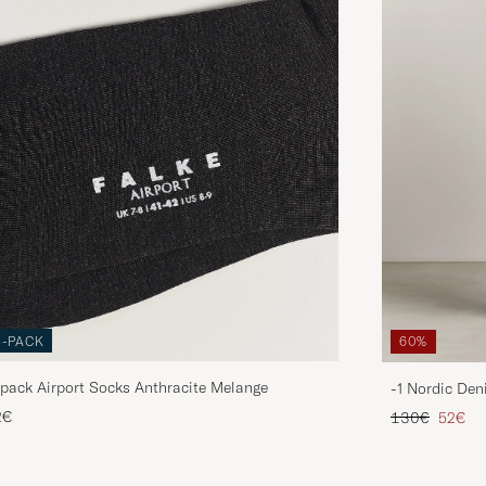
3-PACK
60%
pack Airport Socks Anthracite Melange
-1 Nordic Den
Regulärer Pre
Reduzie
2€
130€
52€