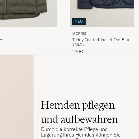
NEU
MORRIS
ve
Teddy Quilted Jacket Old Blue
S
M
L
XL
230€
Hemden pflegen
und aufbewahren
Durch die korrekte Pflege und
Lagerung Ihres Hemdes können Sie