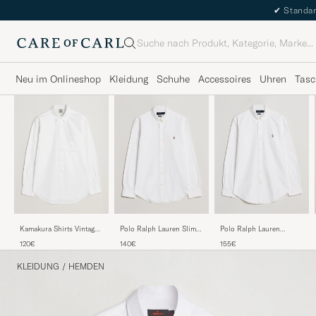
✔
Standar
Suche
Neu im Onlineshop
Kleidung
Schuhe
Accessoires
Uhren
Tasc
Kamakura Shirts Vintage
Polo Ralph Lauren Slim
Polo Ralph Lauren
Ivy Oxford Button Down
Fit Shirt Oxford White
Custom Fit Oxford Shirt
120€
140€
155€
Shirt White
White
KLEIDUNG
/
HEMDEN