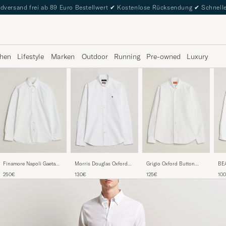
dversand frei ab 89 Euro Bestellwert
✔
Kostenlose Rücksendung
✔
Schnelle
hen
Lifestyle
Marken
Outdoor
Running
Pre-owned
Luxury
Morris Douglas Oxford
BE
Finamore Napoli Gaeta
Grigio Oxford Button
Shirt White
But
Oxford Button Down
Down Shirt White
130€
10
250€
125€
Shirt White