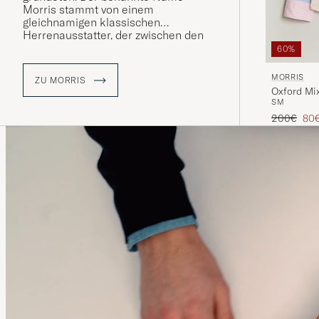
Morris stammt von einem
gleichnamigen klassischen
Herrenausstatter, der zwischen den
1950er und 1970er Jahren in
60%
Stockholm seine Blütezeit hatte.
MORRIS
ZU MORRIS
Oxford Mix
S
M
Regulärer 
Red
200€
80