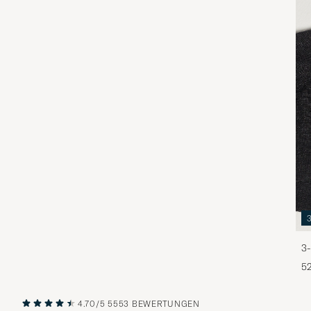
3-
5
4.70/5
5553 BEWERTUNGEN