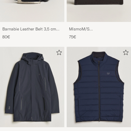
Barnabie Leather Belt 3,5 cm
MismoM/S
Black
CardholderNavy/Dark Brown
80€
75€