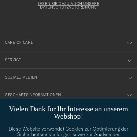
Form
LESEN SIE DAZU AUCH UNSERE
att
DATENSCHUTZVERORDNUNG
du
anmälde
dig
till
CARE OF CARL
vårt
nyhetsbrev!
SERVICE
SOZIALE MEDIEN
GESCHÄFTSINFORMATIONEN
Vielen Dank für Ihr Interesse an unserem
Webshop!
STILBERATUNG
Diese Website verwendet Cookies zur Optimierung der
Benötigen Sie Hilfe bei der Suche nach Ihrem persönlichen Stil?
Sicherheitseinstellungen sowie zur Analyse der