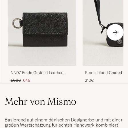
NN07 Foldo Grained Leather
Stone Island Coated Co
Wallet Black
Ripstop Wallet Black
Regulärer Preis
Reduzierter Preis
160€
64€
210€
Mehr von Mismo
Basierend auf einem dänischen Designerbe und mit einer
großen Wertschätzung für echtes Handwerk kombiniert