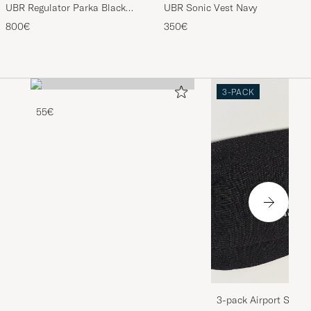
UBR Regulator Parka Black
UBR Sonic Vest Navy
Storm
800€
350€
3-PACK
55€
3-pack Airport Socks