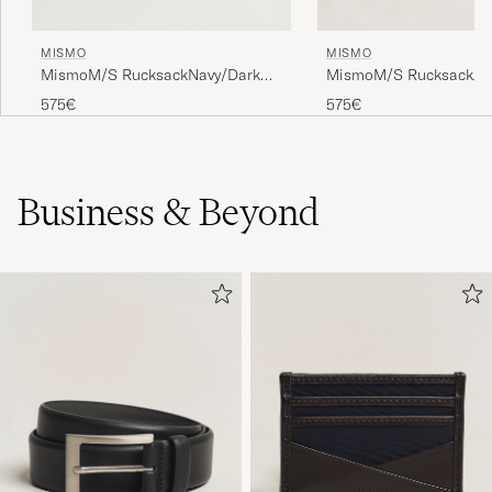
MISMO
MISMO
MismoM/S RucksackNavy/Dark
MismoM/S RucksackAr
Brown
Brown
575€
575€
Business & Beyond