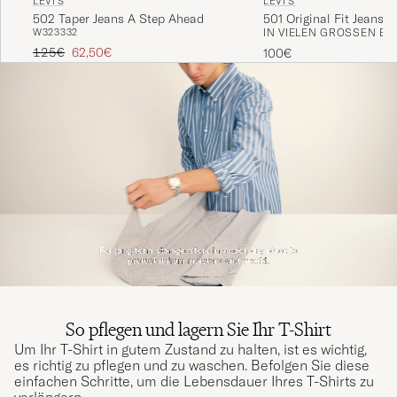
LEVI'S
LEVI'S
502 Taper Jeans A Step Ahead
501 Original Fit Jeans 
W32
33
32
IN VIELEN GRÖSSEN ERH
Regulärer Preis
Reduzierter Preis
125€
62,50€
100€
So pflegen und lagern Sie Ihr T-Shirt
Um Ihr T-Shirt in gutem Zustand zu halten, ist es wichtig,
es richtig zu pflegen und zu waschen. Befolgen Sie diese
einfachen Schritte, um die Lebensdauer Ihres T-Shirts zu