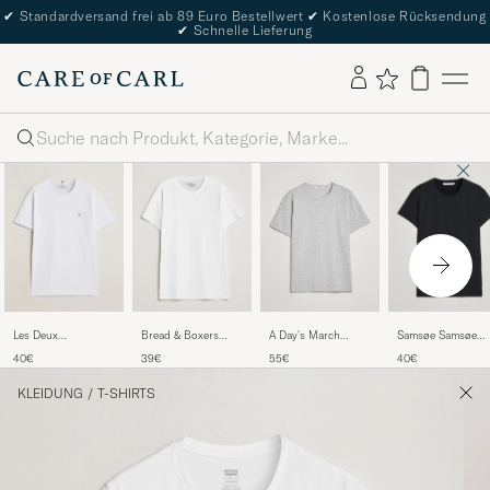
✔
Standardversand frei ab 89 Euro Bestellwert
✔
Kostenlose Rücksendung
✔
Schnelle Lieferung
Suche
Les Deux
Bread & Boxers
A Day's March
Samsøe Samsøe
Nørregaard Cotton
Crew Neck Regular
Heavyweight T-Shirt
Kronos Crew Neck
40€
39€
55€
40€
T-Shirt White
T-Shirt White
Grey Melange
Tee Black
KLEIDUNG
/
T-SHIRTS