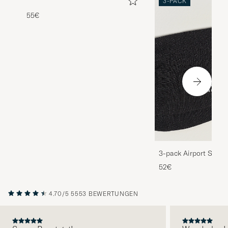
3-PACK
55€
3-pack Airport Socks
Melange
52€
4.70/5
5553 BEWERTUNGEN