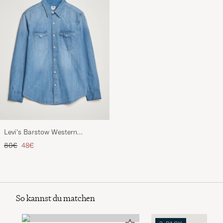
Levi's Barstow Western
Standard Shirt Light Blue
Regulärer Preis
Reduzierter Preis
80€
48€
So kannst du matchen