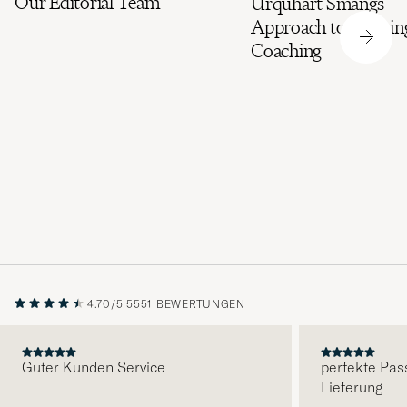
Our Editorial Team
Urquhart Smångs’
die
Approach to Runnin
nun
Coaching
Ihrem
Stil
entspricht
4.70/5
5551 BEWERTUNGEN
Guter Kunden Service
perfekte Pas
Lieferung
VORHERIGE