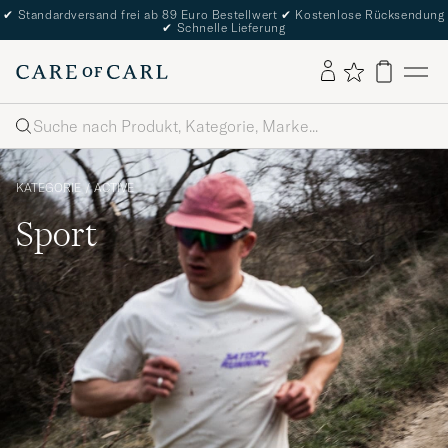
✔
Standardversand frei ab 89 Euro Bestellwert
✔
Kostenlose Rücksendung
✔
Schnelle Lieferung
Suche
KATEGORIE
/
ACTIVE
Sport