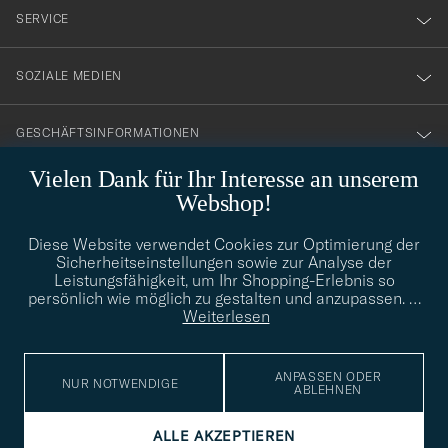
nyhetsbrev!
SERVICE
SOZIALE MEDIEN
GESCHÄFTSINFORMATIONEN
Vielen Dank für Ihr Interesse an unserem
Webshop!
STILBERATUNG
Diese Website verwendet Cookies zur Optimierung der
Benötigen Sie Hilfe bei der Suche nach Ihrem persönlichen Stil?
Sicherheitseinstellungen sowie zur Analyse der
Wenden Sie sich an uns, wir helfen Ihnen gerne weiter!
Leistungsfähigkeit, um Ihr Shopping-Erlebnis so
persönlich wie möglich zu gestalten und anzupassen.
…
info@careofcarl.de
STILBERATUNG
Weiterlesen
ANPASSEN ODER
NUR NOTWENDIGE
ABLEHNEN
© Care of Carl 2026
ALLE AKZEPTIEREN