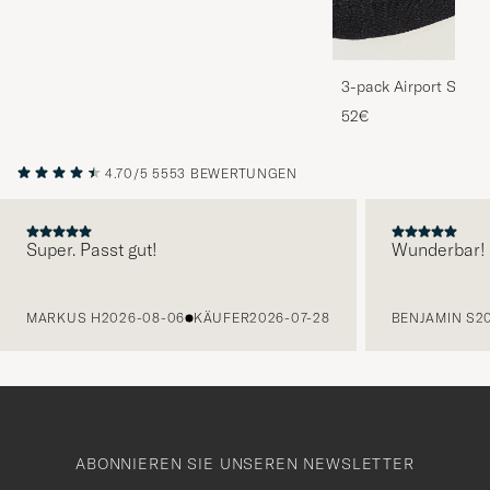
3-pack Airport Socks
Melange
52€
4.70/5
5553 BEWERTUNGEN
Super. Passt gut!
Wunderbar!
VORHERIGE
MARKUS H
2026-08-06
KÄUFER
2026-07-28
BENJAMIN S
2
ABONNIEREN SIE UNSEREN NEWSLETTER