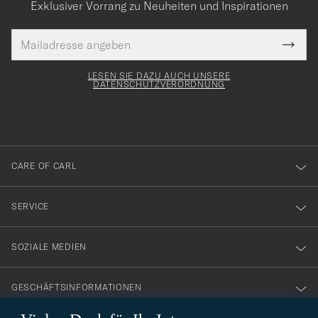
Exklusiver Vorrang zu Neuheiten und Inspirationen
E-
Tack
lichtfeld
Mail
Submi
Adresse
för
Newsl
Form
LESEN SIE DAZU AUCH UNSERE
att
DATENSCHUTZVERORDNUNG
du
anmälde
dig
till
CARE OF CARL
vårt
nyhetsbrev!
SERVICE
SOZIALE MEDIEN
GESCHÄFTSINFORMATIONEN