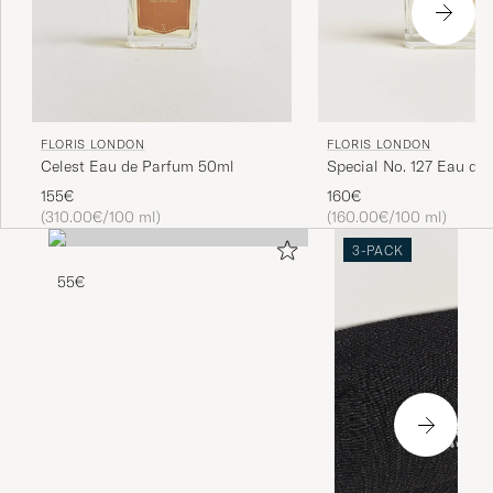
FLORIS LONDON
FLORIS LONDON
Special No. 127 Eau de T
Celest Eau de Parfum 50ml
100 ml
160€
155€
(160.00€/100 ml)
(310.00€/100 ml)
3-PACK
55€