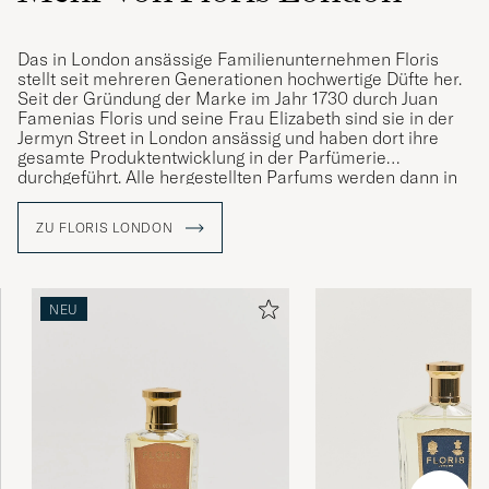
Das in London ansässige Familienunternehmen Floris
stellt seit mehreren Generationen hochwertige Düfte her.
Seit der Gründung der Marke im Jahr 1730 durch Juan
Famenias Floris und seine Frau Elizabeth sind sie in der
Jermyn Street in London ansässig und haben dort ihre
gesamte Produktentwicklung in der Parfümerie
durchgeführt. Alle hergestellten Parfums werden dann in
einem eigenen Werk in Devon, England, hergestellt. Heute
ist man in der 9. Generation von Floris und setzen die
ZU FLORIS LONDON
exzellente Arbeit der Vergangenheit fort, den frühere
Generationen eingeschlagen haben.
NEU