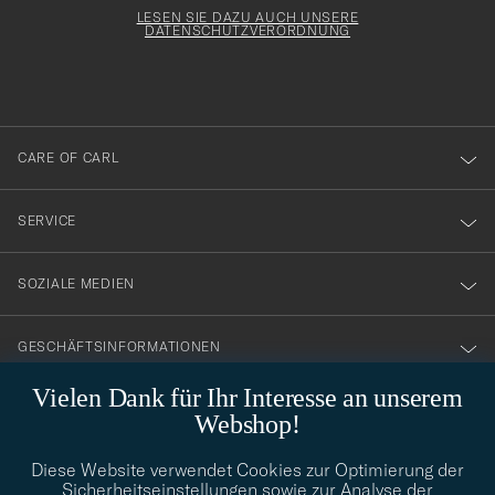
för
Form
LESEN SIE DAZU AUCH UNSERE
att
DATENSCHUTZVERORDNUNG
du
anmälde
dig
till
CARE OF CARL
vårt
nyhetsbrev!
SERVICE
SOZIALE MEDIEN
GESCHÄFTSINFORMATIONEN
Vielen Dank für Ihr Interesse an unserem
Webshop!
STILBERATUNG
Diese Website verwendet Cookies zur Optimierung der
Benötigen Sie Hilfe bei der Suche nach Ihrem persönlichen Stil?
Sicherheitseinstellungen sowie zur Analyse der