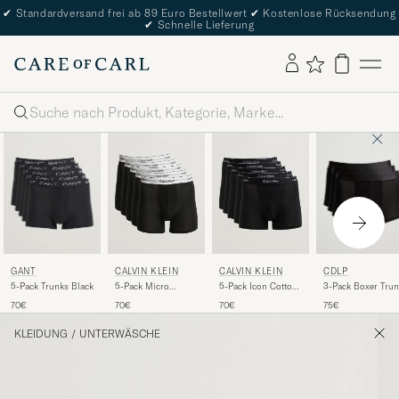
✔
Standardversand frei ab 89 Euro Bestellwert
✔
Kostenlose Rücksendung
✔
Schnelle Lieferung
Suche
GANT
CDLP
CALVIN KLEIN
CALVIN KLEIN
5-Pack Trunks Black
3-Pack Boxer Trun
5-Pack Micro
5-Pack Icon Cotton
Black
Stretch Boxer Brief
Stretch Relaxed
70€
75€
70€
70€
Black
Trunk Black
KLEIDUNG
/
UNTERWÄSCHE