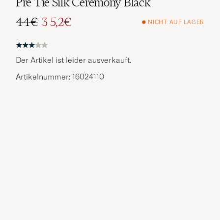
Pre Tie Silk Ceremony Black
44€
3 5,2€
NICHT AUF LAGER
Regulärer Preis
Reduzierter Preis
Der Artikel ist leider ausverkauft.
Artikelnummer: 16024110