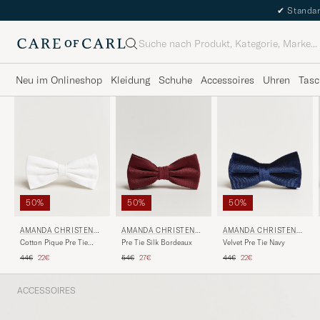
✔
Standar
Suche
Neu im Onlineshop
Kleidung
Schuhe
Accessoires
Uhren
Tasc
50%
50%
50%
AMANDA CHRISTENSE
AMANDA CHRISTENSE
AMANDA CHRISTENSE
N
N
N
Cotton Pique Pre Tie
Pre Tie Silk Bordeaux
Velvet Pre Tie Navy
White
Regulärer Preis
Reduzierter Preis
Regulärer Preis
Reduzierter Preis
Regulärer Preis
Reduzierter Preis
44€
22€
54€
27€
44€
22€
ACCESSOIRES