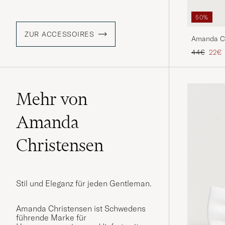
50%
ZUR ACCESSOIRES
Amanda Ch
Regulärer 
Reduz
44€
22€
Mehr von
Amanda
Christensen
Stil und Eleganz für jeden Gentleman.
Amanda Christensen ist Schwedens
führende Marke für