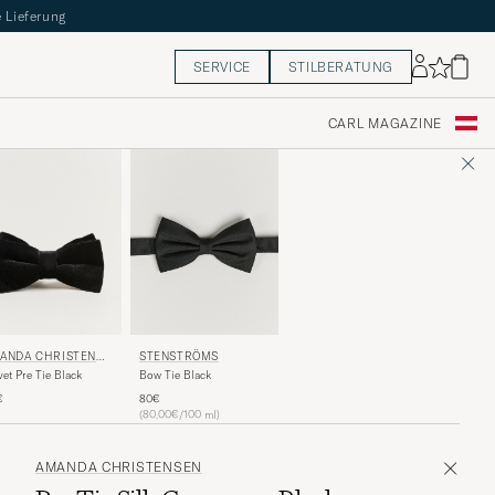
 Lieferung
SERVICE
STILBERATUNG
CARL MAGAZINE
ANDA CHRISTENSE
STENSTRÖMS
vet Pre Tie Black
Bow Tie Black
€
80€
(80.00€/100 ml)
AMANDA CHRISTENSEN