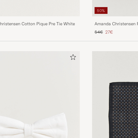
50%
ristensen Cotton Pique Pre Tie White
Amanda Christensen P
Preis
ierter Preis
Regulärer Preis
Reduzierter Preis
54€
27€