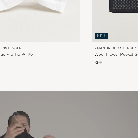
NEU
HRISTENSEN
AMANDA CHRISTENSEN
ue Pre Tie White
Wool Flower Pocket S
Preis
ierter Preis
35€