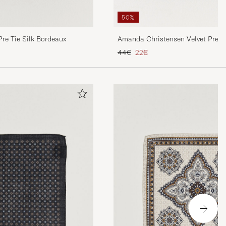
50%
re Tie Silk Bordeaux
Amanda Christensen Velvet Pre T
Regulärer Preis
Reduzierter Preis
44€
22€