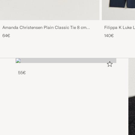
Amanda Christensen Plain Classic Tie 8 cm
Filippa K Luke 
White
64€
140€
55€