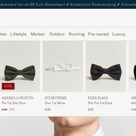
dversand frei ab 89 Euro Bestellwert
✔
Kostenlose Rücksendung
✔
Schnelle
hen
Lifestyle
Marken
Outdoor
Running
Pre-owned
Luxury
50%
AMANDA CHRISTENSE
STENSTRÖMS
BOSS BLACK
AM
N
N
Pre Tie Silk Olive
Bow Tie White
Silk Pre Tie Black
Vel
Regulärer Preis
Reduzierter Preis
54€
27€
60€
60€
44