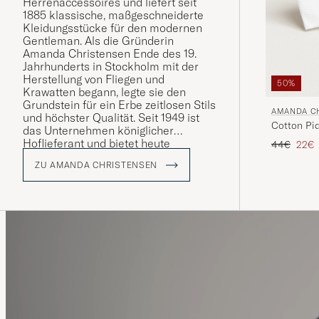
Herrenaccessoires und liefert seit
1885 klassische, maßgeschneiderte
Kleidungsstücke für den modernen
Gentleman. Als die Gründerin
Amanda Christensen Ende des 19.
Jahrhunderts in Stockholm mit der
Herstellung von Fliegen und
50%
Krawatten begann, legte sie den
Grundstein für ein Erbe zeitlosen Stils
AMANDA C
und höchster Qualität. Seit 1949 ist
Cotton Piq
das Unternehmen königlicher
Hoflieferant und bietet heute
Regulärer 
Reduz
44€
22€
Krawatten, Schals, Einstecktücher,
ZU AMANDA CHRISTENSEN
Socken und Manschettenknöpfe –
Details, die die Persönlichkeit und
den Stil anspruchsvoller Männer
weltweit unterstreichen. Ein großer
Teil der Produktion findet rund um
den Comer See in Italien statt, wo das
Handwerk über Generationen
bewahrt wurde.