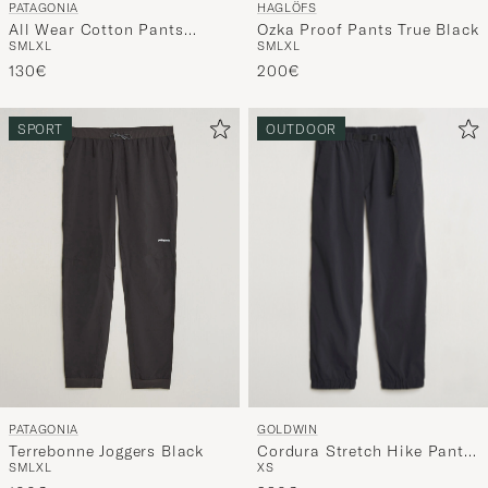
PATAGONIA
HAGLÖFS
All Wear Cotton Pants
Ozka Proof Pants True Black
S
M
L
XL
S
M
L
XL
Weathered Stone
130€
200€
SPORT
OUTDOOR
GOLDWIN
PATAGONIA
Cordura Stretch Hike Pants
Terrebonne Joggers Black
XS
S
M
L
XL
Black