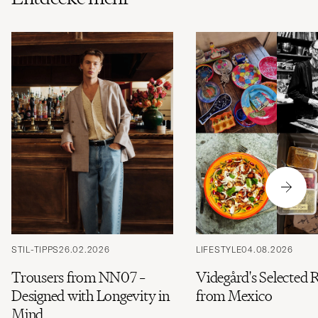
STIL-TIPPS
26.02.2026
LIFESTYLE
04.08.2026
Trousers from NN07 –
Videgård's Selected 
Designed with Longevity in
from Mexico
Mind