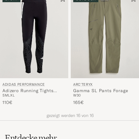
ADIDAS PERFORMANCE
ARC'TERYX
Adizero Running Tights
Gamma SL Pants Forage
S
M
L
XL
W30
Black
110€
165€
gezeigt werden
16
von
16
Entdecke mehr