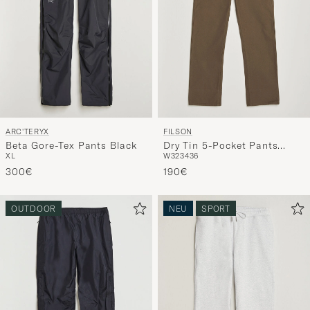
ARC'TERYX
FILSON
Beta Gore-Tex Pants Black
Dry Tin 5-Pocket Pants
XL
W32
34
36
Marsh Olive
300€
190€
OUTDOOR
NEU
SPORT