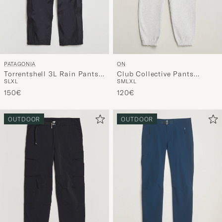
PATAGONIA
ON
Torrentshell 3L Rain Pants
Club Collective Pants
S
L
XL
S
M
L
XL
Black
Crater
150€
120€
OUTDOOR
OUTDOOR