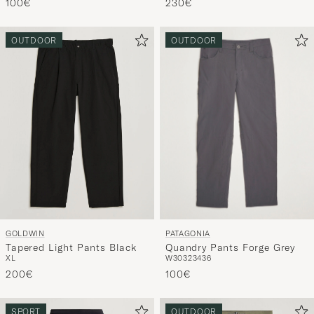
230€
100€
OUTDOOR
OUTDOOR
PATAGONIA
GOLDWIN
Quandry Pants Forge Grey
Tapered Light Pants Black
W30
32
34
36
XL
100€
200€
SPORT
OUTDOOR