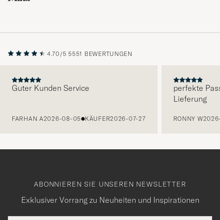
4.70/5
5551 BEWERTUNGEN
Guter Kunden Service
perfekte Pas
Lieferung
VORHERIGE
FARHAN A
2026-08-05
KÄUFER
2026-07-27
RONNY W
2026
ABONNIEREN SIE UNSEREN NEWSLETTER
Exklusiver Vorrang zu Neuheiten und Inspirationen