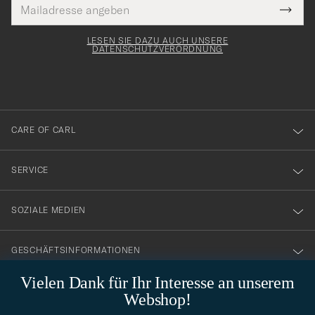
E-
Tack
lichtfeld
Mail
Submi
Adresse
för
Newsl
Form
LESEN SIE DAZU AUCH UNSERE
att
DATENSCHUTZVERORDNUNG
du
anmälde
dig
till
CARE OF CARL
vårt
nyhetsbrev!
SERVICE
SOZIALE MEDIEN
GESCHÄFTSINFORMATIONEN
Vielen Dank für Ihr Interesse an unserem
Webshop!
STILBERATUNG