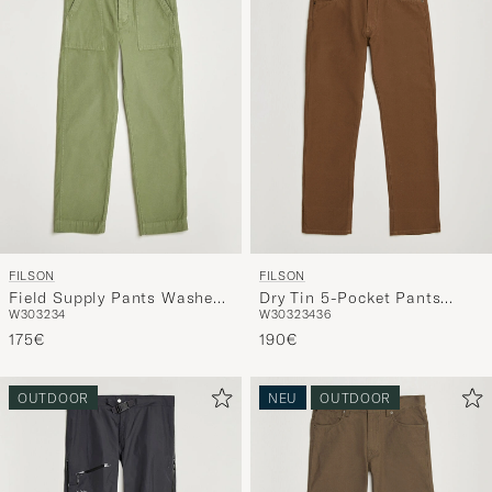
Stil"
zu
aktivieren
und
erleben
Sie
eine
handverl
Auswahl,
die
FILSON
FILSON
Field Supply Pants Washed
Dry Tin 5-Pocket Pants
nun
W30
32
34
W30
32
34
36
Green
Whiskey
Ihrem
175€
190€
Stil
entspricht
OUTDOOR
NEU
OUTDOOR