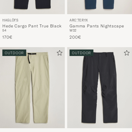
HAGLÖFS
ARC'TERYX
Hede Cargo Pant True Black
Gamma Pants Nightscape
54
W32
170€
200€
OUTDOOR
OUTDOOR