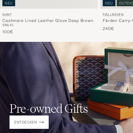
NEU
NEU
OUTDO
GANT
FJÄLLRÄVEN
Cashmere Lined Leather Glove Deep Brown
Färden Carry-
S
M
L
XL
240€
100€
Pre-owned Gifts
ENTDECKEN