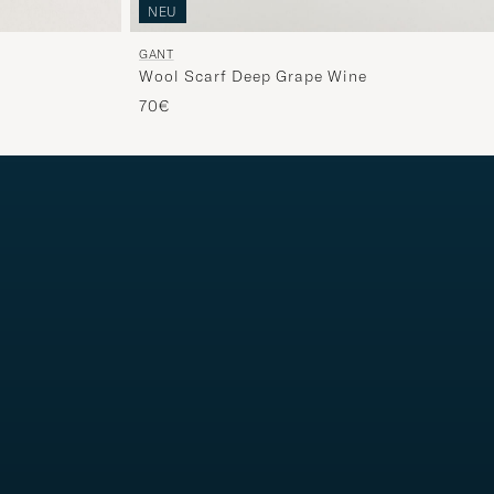
NEU
GANT
Wool Scarf Deep Grape Wine
70€