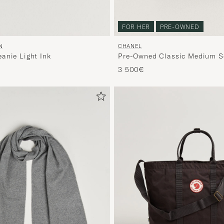
FOR HER
PRE-OWNED
N
CHANEL
anie Light Ink
Pre-Owned Classic Medium S
Flap Bag Lambskin Black
3 500€