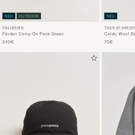
NEU
OUTDOOR
NEU
FJÄLLRÄVEN
TIGER OF SWEDE
Färden Carry-On Pack Green
Caldu Wool Be
240€
70€