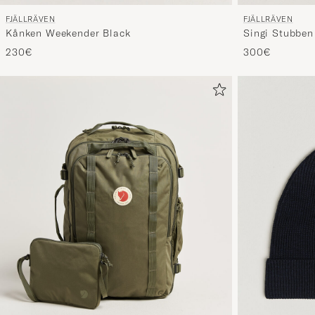
FJÄLLRÄVEN
FJÄLLRÄVEN
Kånken Weekender Black
Singi Stubben
230€
300€