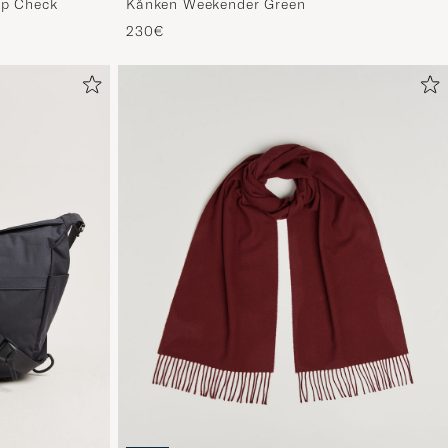
ap Check
Kånken Weekender Green
Ihrem
230€
Stil
entspricht