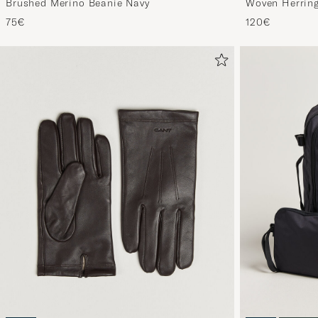
Brushed Merino Beanie Navy
Woven Herring
Brown
75€
120€