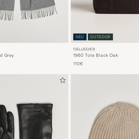
NEU
OUTDOOR
FJÄLLRÄVEN
d Grey
1960 Tote Black Oak
110€