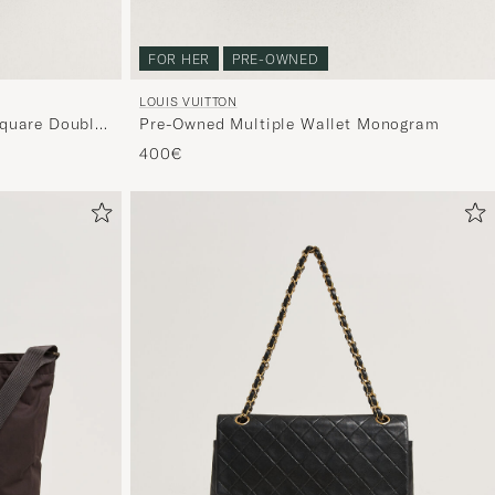
FOR HER
PRE-OWNED
LOUIS VUITTON
quare Double
Pre-Owned Multiple Wallet Monogram
400€