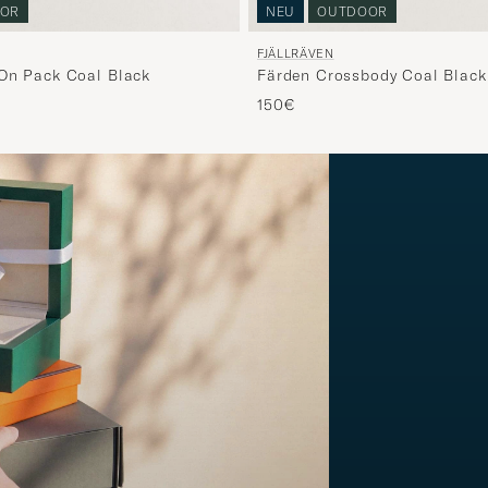
OR
NEU
OUTDOOR
FJÄLLRÄVEN
On Pack Coal Black
Färden Crossbody Coal Black
150€