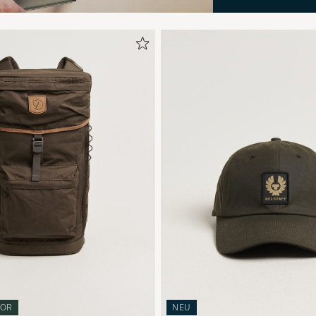
OR
NEU