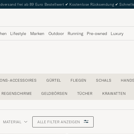
dversand frei ab 89 Euro Bestellwert
✔
Kostenlose Rücksendung
✔
Schnelle
hen
Lifestyle
Marken
Outdoor
Running
Pre-owned
Luxury
IONS-ACCESSOIRES
GÜRTEL
FLIEGEN
SCHALS
HAND
REGENSCHIRME
GELDBÖRSEN
TÜCHER
KRAWATTEN
MATERIAL
ALLE FILTER ANZEIGEN