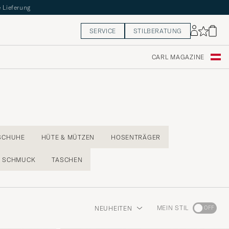
 Lieferung
SERVICE
STILBERATUNG
CARL MAGAZINE
SCHUHE
HÜTE & MÜTZEN
HOSENTRÄGER
SCHMUCK
TASCHEN
Wechseln
MEIN STIL
NEUHEITEN
Sie