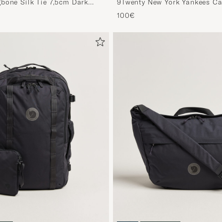
bone Silk Tie 7,5cm Dark
9Twenty New York Yankees C
100€