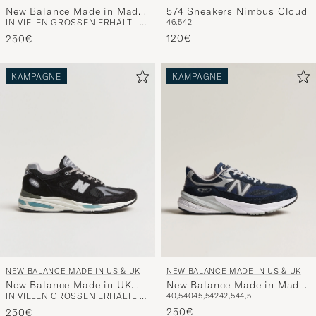
New Balance Made in Made
574 Sneakers Nimbus Cloud
IN VIELEN GRÖSSEN ERHÄLTLICH
46,5
42
In UK 991 Sneakers Dark
Navy
120€
250€
KAMPAGNE
KAMPAGNE
NEW BALANCE MADE IN US & UK
NEW BALANCE MADE IN US & UK
New Balance Made in UK
New Balance Made in Made
IN VIELEN GRÖSSEN ERHÄLTLICH
40,5
40
45,5
42
42,5
44,5
991v2 Sneakers Black
In USA 990v6 Sneakers
Navy
250€
250€