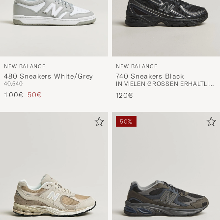
NEW BALANCE
NEW BALANCE
480 Sneakers White/Grey
740 Sneakers Black
40,5
40
IN VIELEN GRÖSSEN ERHÄLTLICH
Regulärer Preis
Reduzierter Preis
100€
50€
120€
50%