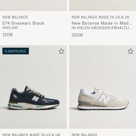
NEW BALANCE
NEW BALANCE MADE IN US & UK
574 Sneakers Black
New Balance Made in Made
40
40,5
42
IN VIELEN GRÖSSEN ERHÄLTLICH
in UK 991v2 Green Banana
120€
250€
KAMPAGNE
NEW BALANCE MADE IN US & UK
NEW BALANCE