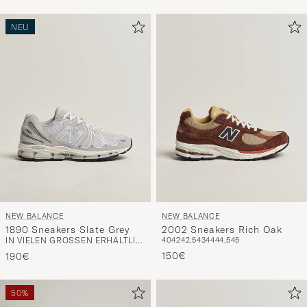
NEU
NEW BALANCE
NEW BALANCE
1890 Sneakers Slate Grey
2002 Sneakers Rich Oak
IN VIELEN GRÖSSEN ERHÄLTLICH
40
42
42,5
43
44
44,5
45
150€
190€
50%