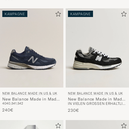
KAMPAGNE
KAMPAGNE
NEW BALANCE MADE IN US & UK
NEW BALANCE MADE IN US & UK
New Balance Made in Made
New Balance Made in Made
40
40,5
41,5
42
IN VIELEN GRÖSSEN ERHÄLTLICH
in USA 990v4 Navy
In USA 992 Sneakers Black
240€
230€