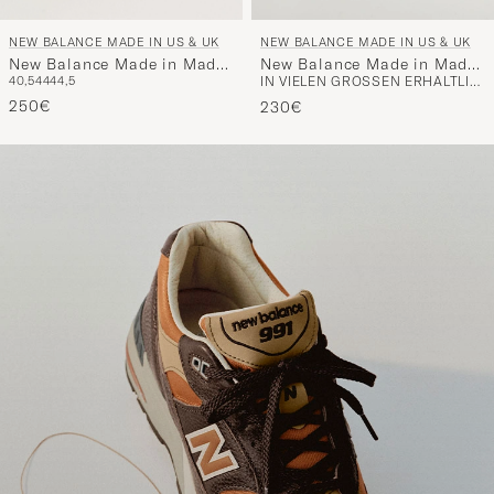
NEW BALANCE MADE IN US & UK
NEW BALANCE MADE IN US & UK
New Balance Made in Made
New Balance Made in Made
40,5
44
44,5
IN VIELEN GRÖSSEN ERHÄLTLICH
In USA 990v6 Sneakers Grey
In USA 992 Sneakers Grey
250€
230€