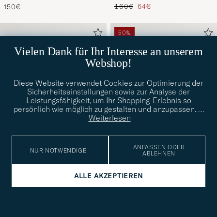
Regulärer Preis
Reduzierter Preis
160€
64€
150€
50%
Vielen Dank für Ihr Interesse an unserem
Webshop!
Diese Website verwendet Cookies zur Optimierung der
Sicherheitseinstellungen sowie zur Analyse der
Leistungsfähigkeit, um Ihr Shopping-Erlebnis so
persönlich wie möglich zu gestalten und anzupassen.
…
Weiterlesen
ANPASSEN ODER
NUR NOTWENDIGE
ABLEHNEN
NEW BALANCE
NEW BALANCE
ALLE AKZEPTIEREN
740 Sneakers White/Navy
T500 Sneakers Reflection
IN VIELEN GRÖSSEN ERHÄLTLICH
40
40,5
Regulärer Preis
Reduzierter Preis
130€
65€
120€