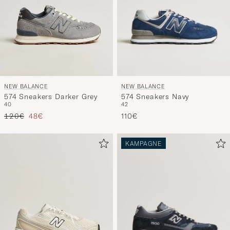
NEW BALANCE
NEW BALANCE
574 Sneakers Navy
574 Sneakers Darker Grey
42
40
Regulärer Preis
Reduzierter Preis
110€
120€
48€
KAMPAGNE