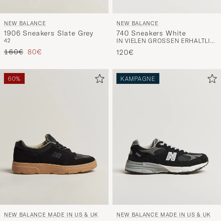
NEW BALANCE
NEW BALANCE
1906 Sneakers Slate Grey
740 Sneakers White
42
IN VIELEN GRÖSSEN ERHÄLTLICH
Regulärer Preis
Reduzierter Preis
160€
80€
120€
60%
KAMPAGNE
NEW BALANCE MADE IN US & UK
NEW BALANCE MADE IN US & UK