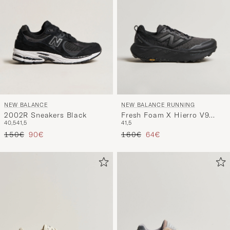
NEW BALANCE
NEW BALANCE RUNNING
2002R Sneakers Black
Fresh Foam X Hierro V9
40,5
41,5
41,5
Black
Regulärer Preis
Reduzierter Preis
Regulärer Preis
Reduzierter Preis
150€
90€
160€
64€