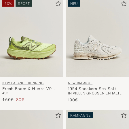
50%
SPORT
NEU
NEW BALANCE RUNNING
NEW BALANCE
Fresh Foam X Hierro V9
1954 Sneakers Sea Salt
41,5
IN VIELEN GRÖSSEN ERHÄLTLICH
Afterglow
Regulärer Preis
Reduzierter Preis
160€
80€
190€
KAMPAGNE