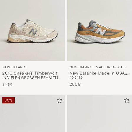
NEW BALANCE MADE IN US & UK
NEW BALANCE
New Balance Made in USA
2010 Sneakers Timberwolf
40,5
41,5
IN VIELEN GRÖSSEN ERHÄLTLICH
990v6 Workwear/Grey
250€
170€
60%