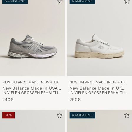
KAMPAGNE
KAMPAGNE
die
Funktion
"Mein
Stil"
zu
aktivieren
und
erleben
Sie
eine
NEW BALANCE MADE IN US & UK
NEW BALANCE MADE IN US & UK
handverl
New Balance Made in USA
New Balance Made In UK
Auswahl,
IN VIELEN GRÖSSEN ERHÄLTLICH
IN VIELEN GRÖSSEN ERHÄLTLICH
990v4 Sneakers Grey
Allerdale Sneakers White
die
Grain
240€
250€
nun
Ihrem
60%
KAMPAGNE
Stil
entspricht