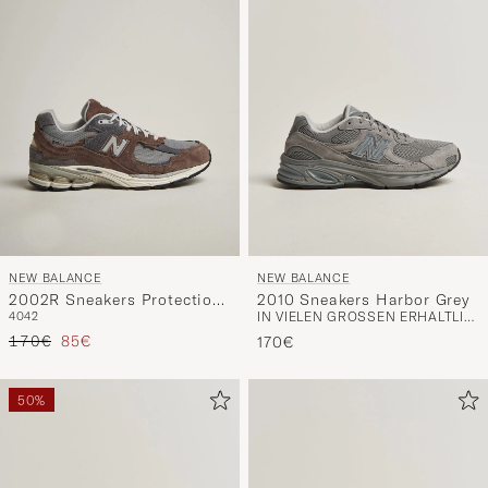
NEW BALANCE
NEW BALANCE
2002R Sneakers Protection
2010 Sneakers Harbor Grey
40
42
IN VIELEN GRÖSSEN ERHÄLTLICH
Cortado
Regulärer Preis
Reduzierter Preis
170€
85€
170€
50%