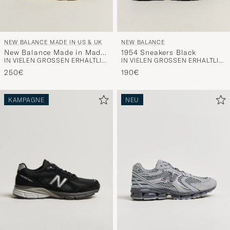
NEW BALANCE MADE IN US & UK
NEW BALANCE
New Balance Made in Made
1954 Sneakers Black
IN VIELEN GRÖSSEN ERHÄLTLICH
IN VIELEN GRÖSSEN ERHÄLTLICH
in UK Allerdale White
Pepper
250€
190€
KAMPAGNE
NEU