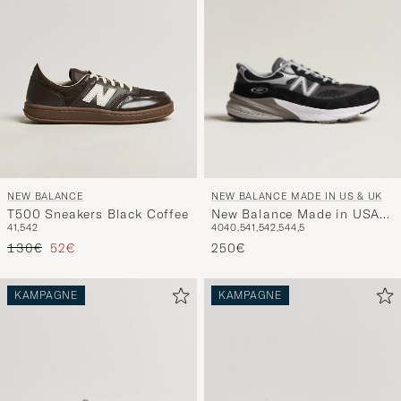
NEW BALANCE MADE IN US & UK
NEW BALANCE
New Balance Made in USA
T500 Sneakers Black Coffee
40
40,5
41,5
42,5
44,5
41,5
42
990v6 Sneakers Black
Regulärer Preis
Reduzierter Preis
250€
130€
52€
KAMPAGNE
KAMPAGNE