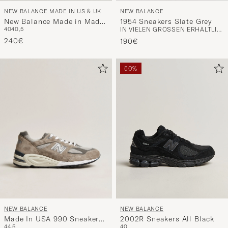
NEW BALANCE MADE IN US & UK
NEW BALANCE
New Balance Made in Made
1954 Sneakers Slate Grey
40
40,5
IN VIELEN GRÖSSEN ERHÄLTLICH
in USA 990v4 Black
240€
190€
50%
NEW BALANCE
NEW BALANCE
Made In USA 990 Sneakers
2002R Sneakers All Black
44,5
40