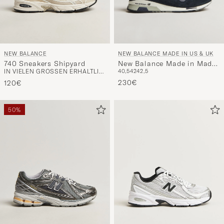
NEW BALANCE MADE IN US & UK
NEW BALANCE
New Balance Made in Made
740 Sneakers Shipyard
40,5
42
42,5
IN VIELEN GRÖSSEN ERHÄLTLICH
In UK 1500 Sneakers Navy
230€
120€
50%