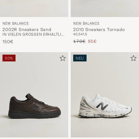
NEW BALANCE
NEW BALANCE
2002R Sneakers Sand
2010 Sneakers Tornado
IN VIELEN GRÖSSEN ERHÄLTLICH
40,5
41,5
Regulärer Preis
Reduzierter Preis
170€
85€
150€
50%
NEU