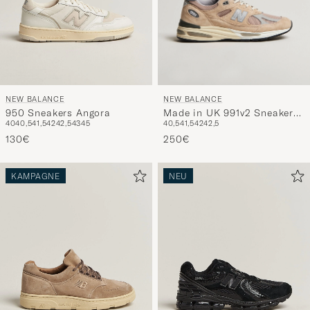
NEW BALANCE
NEW BALANCE
Made in UK 991v2 Sneakers
950 Sneakers Angora
40,5
41,5
42
42,5
40
40,5
41,5
42
42,5
43
45
Sand
250€
130€
KAMPAGNE
NEU