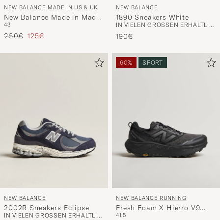
NEW BALANCE MADE IN US & UK
NEW BALANCE
New Balance Made in Made
1890 Sneakers White
43
IN VIELEN GRÖSSEN ERHÄLTLICH
In UK Allerdale Sneakers
Regulärer Preis
Reduzierter Preis
Dark Brown Grain
250€
125€
190€
60%
SPORT
NEW BALANCE
NEW BALANCE RUNNING
2002R Sneakers Eclipse
Fresh Foam X Hierro V9
IN VIELEN GRÖSSEN ERHÄLTLICH
41,5
Black