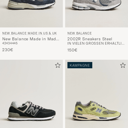
NEW BALANCE
NEW BALANCE MADE IN US & UK
2002R Sneakers Steel
New Balance Made in Made
IN VIELEN GRÖSSEN ERHÄLTLICH
42
43
44
45
in USA 992 Navy
230€
150€
KAMPAGNE