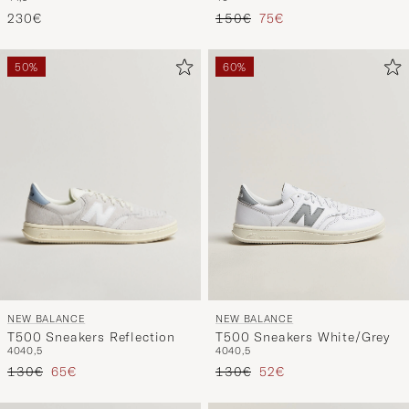
Grey/White
Regulärer Preis
Reduzierter Preis
230€
150€
75€
50%
60%
NEW BALANCE
NEW BALANCE
T500 Sneakers Reflection
T500 Sneakers White/Grey
40
40,5
40
40,5
Regulärer Preis
Reduzierter Preis
Regulärer Preis
Reduzierter Preis
130€
65€
130€
52€