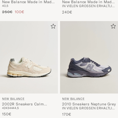
New Balance Made in Made
New Balance Made in Made
40,5
IN VIELEN GRÖSSEN ERHÄLTLICH
In UK Allerdale Black
In USA 993 Sneakers Black
Regulärer Preis
Reduzierter Preis
250€
100€
240€
NEW BALANCE
NEW BALANCE
2002R Sneakers Calm
2010 Sneakers Neptune Grey
42
43
44
44,5
IN VIELEN GRÖSSEN ERHÄLTLICH
Taupe
150€
170€