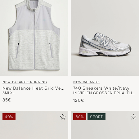
NEW BALANCE
NEW BALANCE RUNNING
740 Sneakers White/Navy
New Balance Heat Grid Vest
IN VIELEN GRÖSSEN ERHÄLTLICH
S
M
L
XL
Grey
85€
120€
40%
60%
SPORT