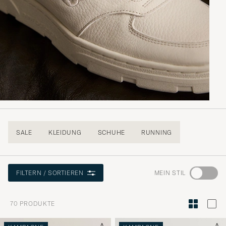
SALE
KLEIDUNG
SCHUHE
RUNNING
Wechseln
MEIN STIL
FILTERN / SORTIEREN
Sie
zur
70
PRODUKTE
Stilberatu
um